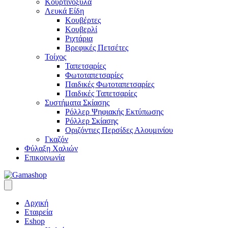
Κουρτινόξυλα
Λευκά Είδη
Κουβέρτες
Κουβερλί
Ριχτάρια
Βρεφικές Πετσέτες
Τοίχος
Ταπετσαρίες
Φωτοταπετσαρίες
Παιδικές Φωτοταπετσαρίες
Παιδικές Ταπετσαρίες
Συστήματα Σκίασης
Ρόλλερ Ψηφιακής Εκτύπωσης
Ρόλλερ Σκίασης
Οριζόντιες Περσίδες Αλουμινίου
Γκαζόν
Φύλαξη Χαλιών
Επικοινωνία
Αρχική
Εταιρεία
Eshop