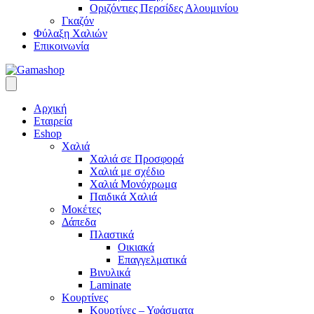
Οριζόντιες Περσίδες Αλουμινίου
Γκαζόν
Φύλαξη Χαλιών
Επικοινωνία
Αρχική
Εταιρεία
Eshop
Χαλιά
Χαλιά σε Προσφορά
Χαλιά με σχέδιο
Χαλιά Μονόχρωμα
Παιδικά Χαλιά
Μοκέτες
Δάπεδα
Πλαστικά
Οικιακά
Επαγγελματικά
Βινυλικά
Laminate
Κουρτίνες
Κουρτίνες – Υφάσματα