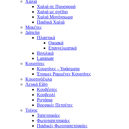
Χαλιά
Χαλιά σε Προσφορά
Χαλιά με σχέδιο
Χαλιά Μονόχρωμα
Παιδικά Χαλιά
Μοκέτες
Δάπεδα
Πλαστικά
Οικιακά
Επαγγελματικά
Βινυλικά
Laminate
Κουρτίνες
Κουρτίνες – Υφάσματα
Έτοιμες Ραμμένες Κουρτίνες
Κουρτινόξυλα
Λευκά Είδη
Κουβέρτες
Κουβερλί
Ριχτάρια
Βρεφικές Πετσέτες
Τοίχος
Ταπετσαρίες
Φωτοταπετσαρίες
Παιδικές Φωτοταπετσαρίες