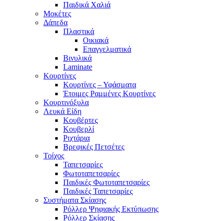
Παιδικά Χαλιά
Μοκέτες
Δάπεδα
Πλαστικά
Οικιακά
Επαγγελματικά
Βινυλικά
Laminate
Κουρτίνες
Κουρτίνες – Υφάσματα
Έτοιμες Ραμμένες Κουρτίνες
Κουρτινόξυλα
Λευκά Είδη
Κουβέρτες
Κουβερλί
Ριχτάρια
Βρεφικές Πετσέτες
Τοίχος
Ταπετσαρίες
Φωτοταπετσαρίες
Παιδικές Φωτοταπετσαρίες
Παιδικές Ταπετσαρίες
Συστήματα Σκίασης
Ρόλλερ Ψηφιακής Εκτύπωσης
Ρόλλερ Σκίασης