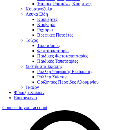
Έτοιμες Ραμμένες Κουρτίνες
Κουρτινόξυλα
Λευκά Είδη
Κουβέρτες
Κουβερλί
Ριχτάρια
Βρεφικές Πετσέτες
Τοίχος
Ταπετσαρίες
Φωτοταπετσαρίες
Παιδικές Φωτοταπετσαρίες
Παιδικές Ταπετσαρίες
Συστήματα Σκίασης
Ρόλλερ Ψηφιακής Εκτύπωσης
Ρόλλερ Σκίασης
Οριζόντιες Περσίδες Αλουμινίου
Γκαζόν
Φύλαξη Χαλιών
Επικοινωνία
Connect to your account