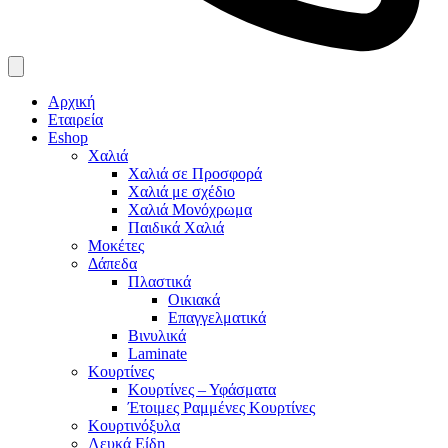
Αρχική
Εταιρεία
Eshop
Χαλιά
Χαλιά σε Προσφορά
Χαλιά με σχέδιο
Χαλιά Μονόχρωμα
Παιδικά Χαλιά
Μοκέτες
Δάπεδα
Πλαστικά
Οικιακά
Επαγγελματικά
Βινυλικά
Laminate
Κουρτίνες
Κουρτίνες – Υφάσματα
Έτοιμες Ραμμένες Κουρτίνες
Κουρτινόξυλα
Λευκά Είδη