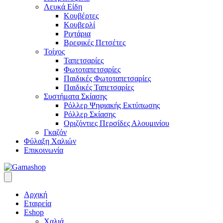
Λευκά Είδη
Κουβέρτες
Κουβερλί
Ριχτάρια
Βρεφικές Πετσέτες
Τοίχος
Ταπετσαρίες
Φωτοταπετσαρίες
Παιδικές Φωτοταπετσαρίες
Παιδικές Ταπετσαρίες
Συστήματα Σκίασης
Ρόλλερ Ψηφιακής Εκτύπωσης
Ρόλλερ Σκίασης
Οριζόντιες Περσίδες Αλουμινίου
Γκαζόν
Φύλαξη Χαλιών
Επικοινωνία
Αρχική
Εταιρεία
Eshop
Χαλιά