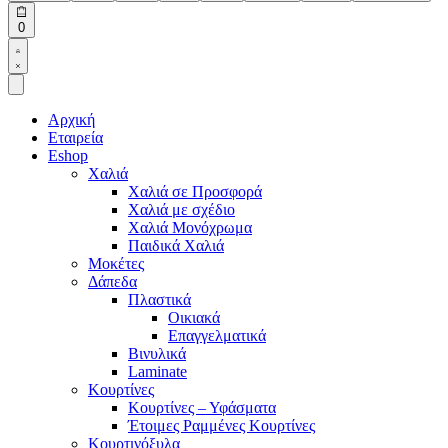
Open
0
cart
Open
Account
details
Αρχική
Εταιρεία
Eshop
Χαλιά
Χαλιά σε Προσφορά
Χαλιά με σχέδιο
Χαλιά Μονόχρωμα
Παιδικά Χαλιά
Μοκέτες
Δάπεδα
Πλαστικά
Οικιακά
Επαγγελματικά
Βινυλικά
Laminate
Κουρτίνες
Κουρτίνες – Υφάσματα
Έτοιμες Ραμμένες Κουρτίνες
Κουρτινόξυλα