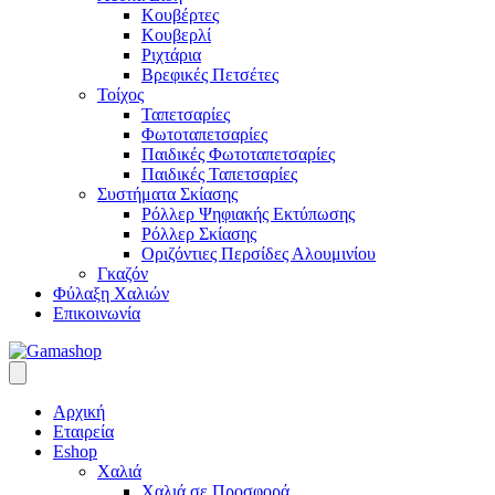
Κουβέρτες
Κουβερλί
Ριχτάρια
Βρεφικές Πετσέτες
Τοίχος
Ταπετσαρίες
Φωτοταπετσαρίες
Παιδικές Φωτοταπετσαρίες
Παιδικές Ταπετσαρίες
Συστήματα Σκίασης
Ρόλλερ Ψηφιακής Εκτύπωσης
Ρόλλερ Σκίασης
Οριζόντιες Περσίδες Αλουμινίου
Γκαζόν
Φύλαξη Χαλιών
Επικοινωνία
Αρχική
Εταιρεία
Eshop
Χαλιά
Χαλιά σε Προσφορά