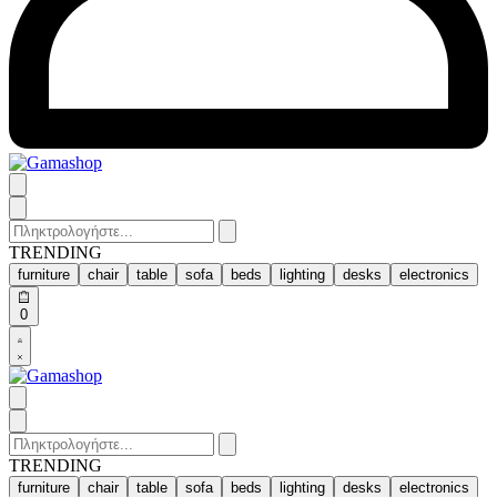
Search
for:
TRENDING
furniture
chair
table
sofa
beds
lighting
desks
electronics
Open
0
cart
Open
Account
details
Search
for:
TRENDING
furniture
chair
table
sofa
beds
lighting
desks
electronics