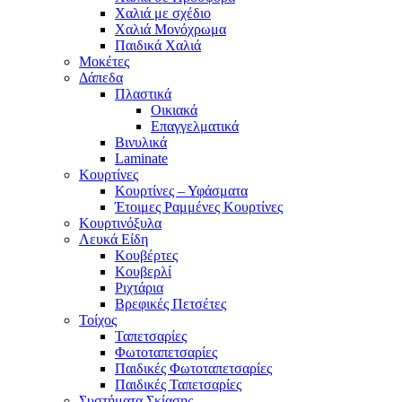
Χαλιά με σχέδιο
Χαλιά Μονόχρωμα
Παιδικά Χαλιά
Μοκέτες
Δάπεδα
Πλαστικά
Οικιακά
Επαγγελματικά
Βινυλικά
Laminate
Κουρτίνες
Κουρτίνες – Υφάσματα
Έτοιμες Ραμμένες Κουρτίνες
Κουρτινόξυλα
Λευκά Είδη
Κουβέρτες
Κουβερλί
Ριχτάρια
Βρεφικές Πετσέτες
Τοίχος
Ταπετσαρίες
Φωτοταπετσαρίες
Παιδικές Φωτοταπετσαρίες
Παιδικές Ταπετσαρίες
Συστήματα Σκίασης