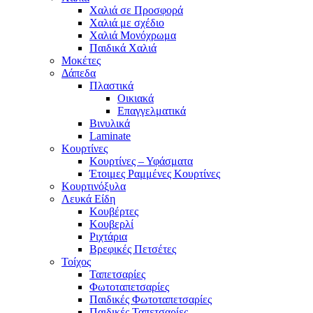
Χαλιά σε Προσφορά
Χαλιά με σχέδιο
Χαλιά Μονόχρωμα
Παιδικά Χαλιά
Μοκέτες
Δάπεδα
Πλαστικά
Οικιακά
Επαγγελματικά
Βινυλικά
Laminate
Κουρτίνες
Κουρτίνες – Υφάσματα
Έτοιμες Ραμμένες Κουρτίνες
Κουρτινόξυλα
Λευκά Είδη
Κουβέρτες
Κουβερλί
Ριχτάρια
Βρεφικές Πετσέτες
Τοίχος
Ταπετσαρίες
Φωτοταπετσαρίες
Παιδικές Φωτοταπετσαρίες
Παιδικές Ταπετσαρίες