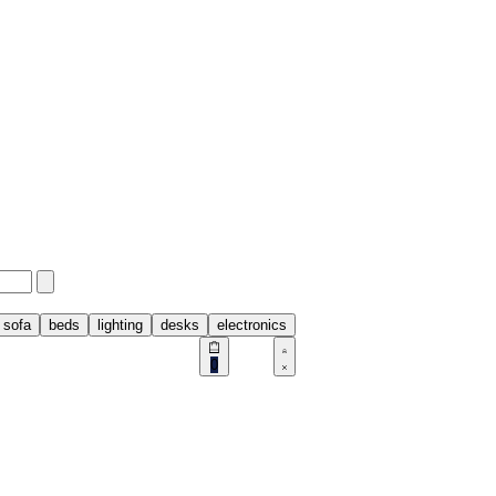
sofa
beds
lighting
desks
electronics
0