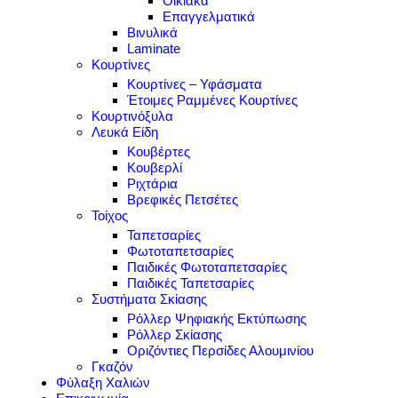
Οικιακά
Επαγγελματικά
Βινυλικά
Laminate
Κουρτίνες
Κουρτίνες – Υφάσματα
Έτοιμες Ραμμένες Κουρτίνες
Κουρτινόξυλα
Λευκά Είδη
Κουβέρτες
Κουβερλί
Ριχτάρια
Βρεφικές Πετσέτες
Τοίχος
Ταπετσαρίες
Φωτοταπετσαρίες
Παιδικές Φωτοταπετσαρίες
Παιδικές Ταπετσαρίες
Συστήματα Σκίασης
Ρόλλερ Ψηφιακής Εκτύπωσης
Ρόλλερ Σκίασης
Οριζόντιες Περσίδες Αλουμινίου
Γκαζόν
Φύλαξη Χαλιών