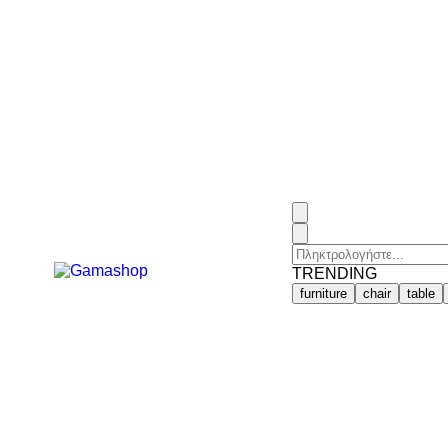
TRENDING
furniture
chair
table