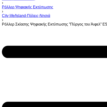
›
Ρόλλερ Ψηφιακής Εκτύπωσης
›
City life/Island-Πόλεις-Νησιά
›
Ρόλλερ Σκίασης Ψηφιακής Εκτύπωσης ”Πύργος του Άιφελ” Ε