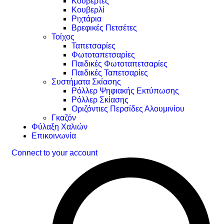
Κουβέρτες
Κουβερλί
Ριχτάρια
Βρεφικές Πετσέτες
Τοίχος
Ταπετσαρίες
Φωτοταπετσαρίες
Παιδικές Φωτοταπετσαρίες
Παιδικές Ταπετσαρίες
Συστήματα Σκίασης
Ρόλλερ Ψηφιακής Εκτύπωσης
Ρόλλερ Σκίασης
Οριζόντιες Περσίδες Αλουμινίου
Γκαζόν
Φύλαξη Χαλιών
Επικοινωνία
Connect to your account