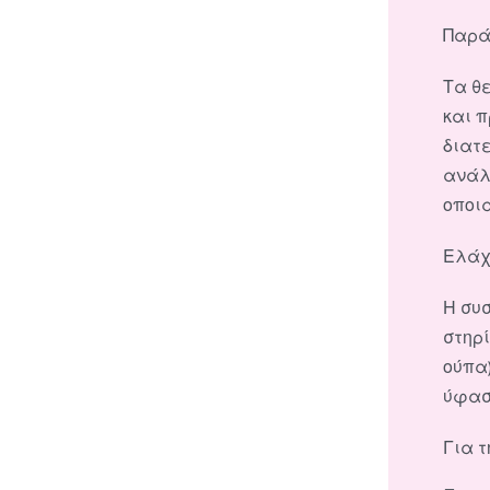
Παρά
Τα θ
και 
διατε
ανάλ
οποι
Ελάχ
Η συ
στηρ
ούπα)
ύφασ
Για τ