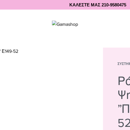
ΚΑΛΕΣΤΕ ΜΑΣ 210-9580475
ΣΥΣΤΉ
Ρ
Ψ
”Π
5