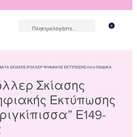
0
ΜΑΤΑ ΣΚΊΑΣΗΣ
›
ΡΌΛΛΕΡ ΨΗΦΙΑΚΉΣ ΕΚΤΎΠΩΣΗΣ
›
KIDS-ΠΑΙΔΙΚΆ
όλλερ Σκίασης
ηφιακής Εκτύπωσης
ριγκίπισσα” Ε149-
2