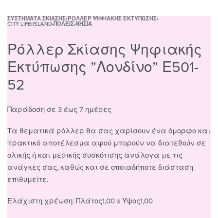
ΣΥΣΤΉΜΑΤΑ ΣΚΊΑΣΗΣ
›
ΡΌΛΛΕΡ ΨΗΦΙΑΚΉΣ ΕΚΤΎΠΩΣΗΣ
›
CITY LIFE/ISLAND-ΠΌΛΕΙΣ-ΝΗΣΙΆ
Ρόλλερ Σκίασης Ψηφιακής
Εκτύπωσης ”Λονδίνο” Ε501-
52
Παράδοση σε 3 έως 7 ημέρες
Τα θεματικά ρόλλερ θα σας χαρίσουν ένα όμορφο και
πρακτικό αποτέλεσμα αφού μπορούν να διατεθούν σε
ολικής ή και μερικής συσκότισης ανάλογα με τις
ανάγκες σας, καθώς και σε οποιαδήποτε διάσταση
επιθυμείτε.
Ελάχιστη χρέωση: Πλάτος1,00 x Ύψος1,00