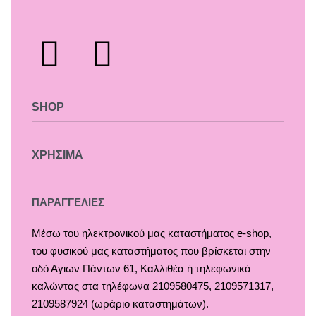
SHOP
Χαλιά
ΧΡΗΣΙΜΑ
Κουρτίνες
Κουρτινόξυλα
Τρόποι Πληρωμής
ΠΑΡΑΓΓΕΛΙΕΣ
Ρόλλερ Σκίασης
Τρόποι & Έξοδα Αποστολής
Μέσω του ηλεκτρονικού μας καταστήματος
e-shop,
Γκαζόν
Επιστροφές
του φυσικού μας καταστήματος που βρίσκεται στην
Δάπεδα
Οροι και Προϋποθέσεις Χρήσης
οδό Αγιων Πάντων 61, Καλλιθέα ή τηλεφωνικά
Τοίχος
Προστασία Απορρήτου
καλώντας στα τηλέφωνα 2109580475, 2109571317,
2109587924 (ωράριο καταστημάτων).