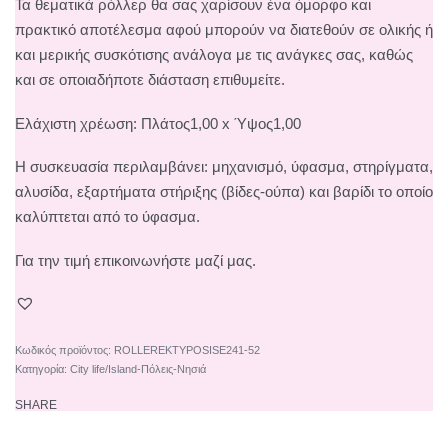
Τα θεματικά ρόλλερ θα σας χαρίσουν ένα όμορφο και
πρακτικό αποτέλεσμα αφού μπορούν να διατεθούν σε ολικής ή
και μερικής συσκότισης ανάλογα με τις ανάγκες σας, καθώς
και σε οποιαδήποτε διάσταση επιθυμείτε.
Ελάχιστη χρέωση: Πλάτος1,00 x Ύψος1,00
Η συσκευασία περιλαμβάνει: μηχανισμό, ύφασμα, στηρίγματα,
αλυσίδα, εξαρτήματα στήριξης (βίδες-ούπα) και βαρίδι το οποίο
καλύπτεται από το ύφασμα.
Για την τιμή επικοινωνήστε μαζί μας.
ROLLEREKTYPOSISΕ241-52
Κατηγορία:
City life/Island-Πόλεις-Νησιά
SHARE