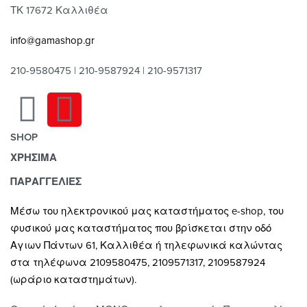
ΤΚ 17672 Καλλιθέα
info@gamashop.gr
210-9580475 | 210-9587924 | 210-9571317
SHOP
ΧΡΗΣΙΜΑ
Χαλιά
Κουρτίνες
Τρόποι Πληρωμής
ΠΑΡΑΓΓΕΛΙΕΣ
Κουρτινόξυλα
Τρόποι & Έξοδα Αποστολής
Μέσω του ηλεκτρονικού μας καταστήματος
e-shop,
του
Ρόλλερ Σκίασης
Επιστροφές
φυσικού μας καταστήματος που βρίσκεται στην οδό
Γκαζόν
Οροι και Προϋποθέσεις Χρήσης
Αγιων Πάντων 61, Καλλιθέα ή τηλεφωνικά καλώντας
Δάπεδα
Προστασία Απορρήτου
στα τηλέφωνα 2109580475, 2109571317, 2109587924
Τοίχος
(ωράριο καταστημάτων).