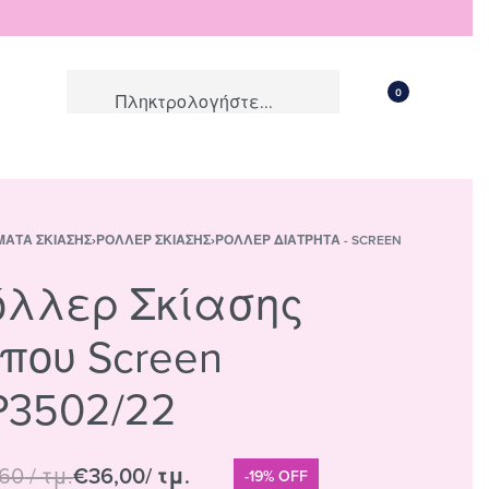
0
ΜΑΤΑ ΣΚΊΑΣΗΣ
›
ΡΌΛΛΕΡ ΣΚΊΑΣΗΣ
›
ΡΌΛΛΕΡ ΔΙΆΤΡΗΤΑ - SCREEN
όλλερ Σκίασης
που Screen
P3502/22
,60
/ τμ.
€
36,00
/ τμ.
-19% OFF