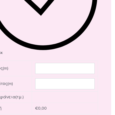
CK
ς(m)
τος(m)
φάνεια(τμ.)
ή
€
0,00