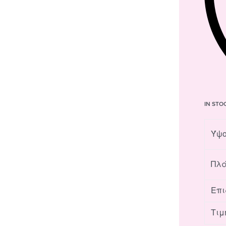
IN STO
Ύψο
Πλά
Επι
Τιμ