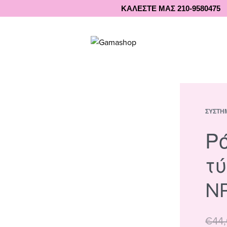
ΚΑΛΕΣΤΕ ΜΑΣ 210-9580475
ΣΥΣΤΉ
Ρ
τύ
N
€
44