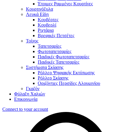
Έτοιμες Ραμμένες Κουρτίνες
Κουρτινόξυλα
Λευκά Είδη
Κουβέρτες
Κουβερλί
Ριχτάρια
Βρεφικές Πετσέτες
Τοίχος
Ταπετσαρίες
Φωτοταπετσαρίες
Παιδικές Φωτοταπετσαρίες
Παιδικές Ταπετσαρίες
Συστήματα Σκίασης
Ρόλλερ Ψηφιακής Εκτύπωσης
Ρόλλερ Σκίασης
Οριζόντιες Περσίδες Αλουμινίου
Γκαζόν
Φύλαξη Χαλιών
Επικοινωνία
Connect to your account