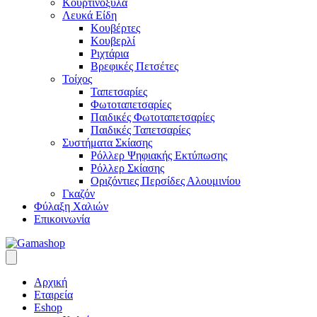
Κουρτινόξυλα
Λευκά Είδη
Κουβέρτες
Κουβερλί
Ριχτάρια
Βρεφικές Πετσέτες
Τοίχος
Ταπετσαρίες
Φωτοταπετσαρίες
Παιδικές Φωτοταπετσαρίες
Παιδικές Ταπετσαρίες
Συστήματα Σκίασης
Ρόλλερ Ψηφιακής Εκτύπωσης
Ρόλλερ Σκίασης
Οριζόντιες Περσίδες Αλουμινίου
Γκαζόν
Φύλαξη Χαλιών
Επικοινωνία
Αρχική
Εταιρεία
Eshop