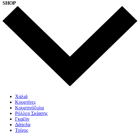
SHOP
Χαλιά
Κουρτίνες
Κουρτινόξυλα
Ρόλλερ Σκίασης
Γκαζόν
Δάπεδα
Τοίχος