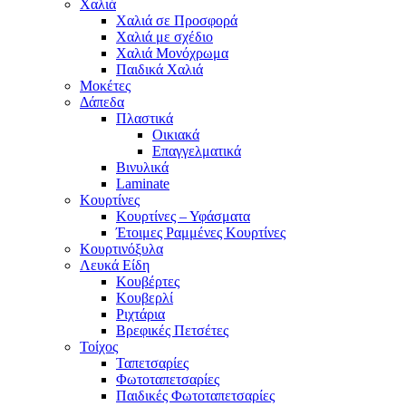
Χαλιά
Χαλιά σε Προσφορά
Χαλιά με σχέδιο
Χαλιά Μονόχρωμα
Παιδικά Χαλιά
Μοκέτες
Δάπεδα
Πλαστικά
Οικιακά
Επαγγελματικά
Βινυλικά
Laminate
Κουρτίνες
Κουρτίνες – Υφάσματα
Έτοιμες Ραμμένες Κουρτίνες
Κουρτινόξυλα
Λευκά Είδη
Κουβέρτες
Κουβερλί
Ριχτάρια
Βρεφικές Πετσέτες
Τοίχος
Ταπετσαρίες
Φωτοταπετσαρίες
Παιδικές Φωτοταπετσαρίες