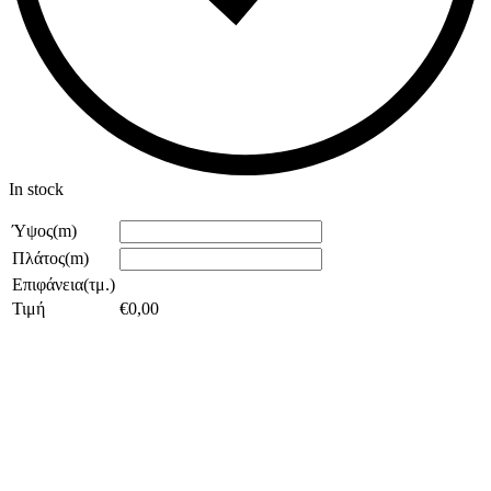
In stock
Ύψος(m)
Πλάτος(m)
Επιφάνεια(τμ.)
Τιμή
€
0,00