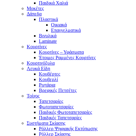
Παιδικά Χαλιά
Μοκέτες
Δάπεδα
Πλαστικά
Οικιακά
Επαγγελματικά
Βινυλικά
Laminate
Κουρτίνες
Κουρτίνες – Υφάσματα
Έτοιμες Ραμμένες Κουρτίνες
Κουρτινόξυλα
Λευκά Είδη
Κουβέρτες
Κουβερλί
Ριχτάρια
Βρεφικές Πετσέτες
Τοίχος
Ταπετσαρίες
Φωτοταπετσαρίες
Παιδικές Φωτοταπετσαρίες
Παιδικές Ταπετσαρίες
Συστήματα Σκίασης
Ρόλλερ Ψηφιακής Εκτύπωσης
Ρόλλερ Σκίασης