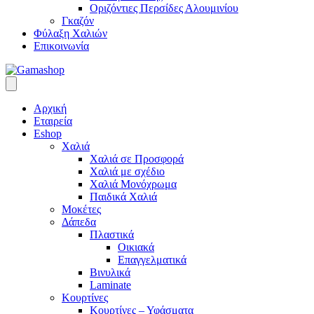
Οριζόντιες Περσίδες Αλουμινίου
Γκαζόν
Φύλαξη Χαλιών
Επικοινωνία
Αρχική
Εταιρεία
Eshop
Χαλιά
Χαλιά σε Προσφορά
Χαλιά με σχέδιο
Χαλιά Μονόχρωμα
Παιδικά Χαλιά
Μοκέτες
Δάπεδα
Πλαστικά
Οικιακά
Επαγγελματικά
Βινυλικά
Laminate
Κουρτίνες
Κουρτίνες – Υφάσματα