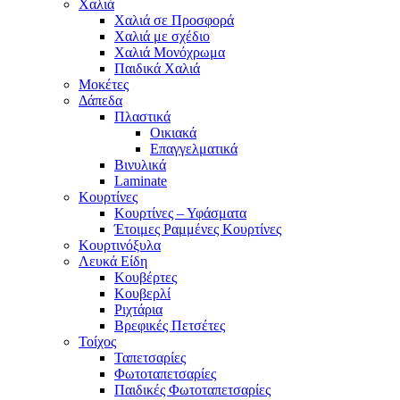
Χαλιά
Χαλιά σε Προσφορά
Χαλιά με σχέδιο
Χαλιά Μονόχρωμα
Παιδικά Χαλιά
Μοκέτες
Δάπεδα
Πλαστικά
Οικιακά
Επαγγελματικά
Βινυλικά
Laminate
Κουρτίνες
Κουρτίνες – Υφάσματα
Έτοιμες Ραμμένες Κουρτίνες
Κουρτινόξυλα
Λευκά Είδη
Κουβέρτες
Κουβερλί
Ριχτάρια
Βρεφικές Πετσέτες
Τοίχος
Ταπετσαρίες
Φωτοταπετσαρίες
Παιδικές Φωτοταπετσαρίες