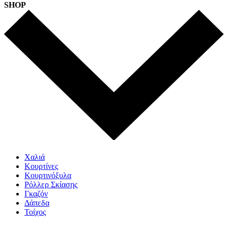
SHOP
Χαλιά
Κουρτίνες
Κουρτινόξυλα
Ρόλλερ Σκίασης
Γκαζόν
Δάπεδα
Τοίχος