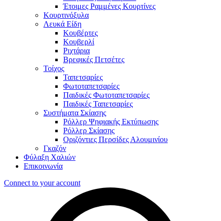
Έτοιμες Ραμμένες Κουρτίνες
Κουρτινόξυλα
Λευκά Είδη
Κουβέρτες
Κουβερλί
Ριχτάρια
Βρεφικές Πετσέτες
Τοίχος
Ταπετσαρίες
Φωτοταπετσαρίες
Παιδικές Φωτοταπετσαρίες
Παιδικές Ταπετσαρίες
Συστήματα Σκίασης
Ρόλλερ Ψηφιακής Εκτύπωσης
Ρόλλερ Σκίασης
Οριζόντιες Περσίδες Αλουμινίου
Γκαζόν
Φύλαξη Χαλιών
Επικοινωνία
Connect to your account