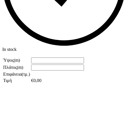
In stock
Ύψος(m)
Πλάτος(m)
Επιφάνεια(τμ.)
Τιμή
€
0,00