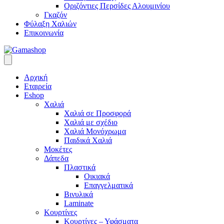
Οριζόντιες Περσίδες Αλουμινίου
Γκαζόν
Φύλαξη Χαλιών
Επικοινωνία
Αρχική
Εταιρεία
Eshop
Χαλιά
Χαλιά σε Προσφορά
Χαλιά με σχέδιο
Χαλιά Μονόχρωμα
Παιδικά Χαλιά
Μοκέτες
Δάπεδα
Πλαστικά
Οικιακά
Επαγγελματικά
Βινυλικά
Laminate
Κουρτίνες
Κουρτίνες – Υφάσματα