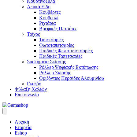
Κουρτινόξυλα
Λευκά Είδη
Κουβέρτες
Κουβερλί
Ριχτάρια
Βρεφικές Πετσέτες
Τοίχος
Ταπετσαρίες
Φωτοταπετσαρίες
Παιδικές Φωτοταπετσαρίες
Παιδικές Ταπετσαρίες
Συστήματα Σκίασης
Ρόλλερ Ψηφιακής Εκτύπωσης
Ρόλλερ Σκίασης
Οριζόντιες Περσίδες Αλουμινίου
Γκαζόν
Φύλαξη Χαλιών
Επικοινωνία
Αρχική
Εταιρεία
Eshop