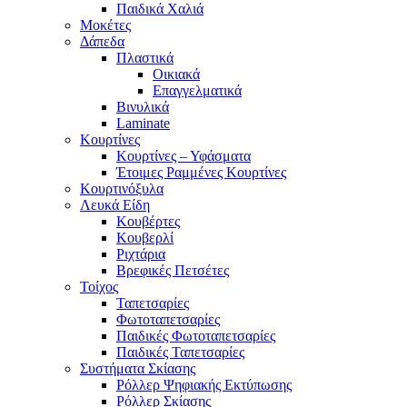
Παιδικά Χαλιά
Μοκέτες
Δάπεδα
Πλαστικά
Οικιακά
Επαγγελματικά
Βινυλικά
Laminate
Κουρτίνες
Κουρτίνες – Υφάσματα
Έτοιμες Ραμμένες Κουρτίνες
Κουρτινόξυλα
Λευκά Είδη
Κουβέρτες
Κουβερλί
Ριχτάρια
Βρεφικές Πετσέτες
Τοίχος
Ταπετσαρίες
Φωτοταπετσαρίες
Παιδικές Φωτοταπετσαρίες
Παιδικές Ταπετσαρίες
Συστήματα Σκίασης
Ρόλλερ Ψηφιακής Εκτύπωσης
Ρόλλερ Σκίασης