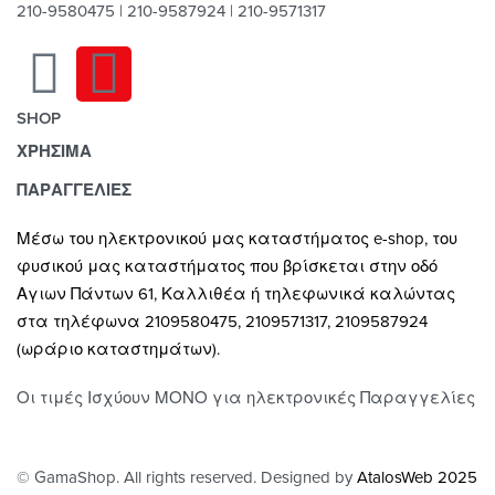
210-9580475 | 210-9587924 | 210-9571317
SHOP
ΧΡΗΣΙΜΑ
Χαλιά
Κουρτίνες
Τρόποι Πληρωμής
ΠΑΡΑΓΓΕΛΙΕΣ
Κουρτινόξυλα
Τρόποι & Έξοδα Αποστολής
Μέσω του ηλεκτρονικού μας καταστήματος
e-shop,
του
Ρόλλερ Σκίασης
Επιστροφές
φυσικού μας καταστήματος που βρίσκεται στην οδό
Γκαζόν
Οροι και Προϋποθέσεις Χρήσης
Αγιων Πάντων 61, Καλλιθέα ή τηλεφωνικά καλώντας
Δάπεδα
Προστασία Απορρήτου
στα τηλέφωνα 2109580475, 2109571317, 2109587924
Τοίχος
(ωράριο καταστημάτων).
Οι τιμές Ισχύουν ΜΟΝΟ για ηλεκτρονικές Παραγγελίες
© GamaShop. All rights reserved. Designed by
AtalosWeb 2025