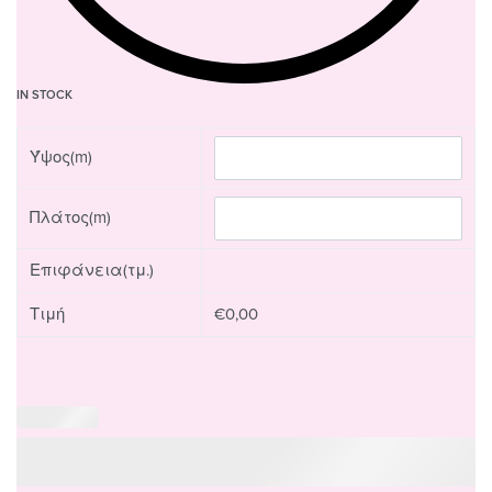
IN STOCK
Ύψος(m)
Πλάτος(m)
Επιφάνεια(τμ.)
Τιμή
€
0,00