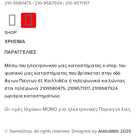
210-9580475 | 210-9587924 | 210-9571317
SHOP
ΧΡΗΣΙΜΑ
Χαλιά
Κουρτίνες
Τρόποι Πληρωμής
ΠΑΡΑΓΓΕΛΙΕΣ
Κουρτινόξυλα
Τρόποι & Έξοδα Αποστολής
Μέσω του ηλεκτρονικού μας καταστήματος
e-shop,
του
Ρόλλερ Σκίασης
Επιστροφές
φυσικού μας καταστήματος που βρίσκεται στην οδό
Γκαζόν
Οροι και Προϋποθέσεις Χρήσης
Αγιων Πάντων 61, Καλλιθέα ή τηλεφωνικά καλώντας
Δάπεδα
Προστασία Απορρήτου
στα τηλέφωνα 2109580475, 2109571317, 2109587924
Τοίχος
(ωράριο καταστημάτων).
Οι τιμές Ισχύουν ΜΟΝΟ για ηλεκτρονικές Παραγγελίες
© GamaShop. All rights reserved. Designed by
AtalosWeb 2025