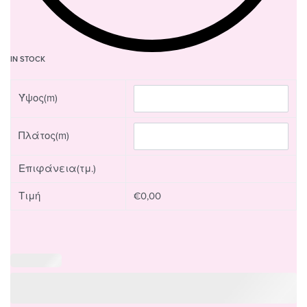
IN STOCK
Ύψος(m)
Πλάτος(m)
Επιφάνεια(τμ.)
Τιμή
€
0,00