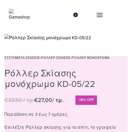
0
ΣΥΣΤΉΜΑΤΑ ΣΚΊΑΣΗΣ
›
ΡΌΛΛΕΡ ΣΚΊΑΣΗΣ
›
ΡΌΛΛΕΡ ΜΟΝΌΧΡΩΜΑ
Ρόλλερ Σκίασης
μονόχρωμο KD-05/22
€
33,50
/ τμ.
€
27,00
/ τμ.
-19% OFF
Παράδοση σε 3 έως 7 ημέρες
Επιλέξτε Ρόλλερ σκίασης για το σπίτι, το γραφείο