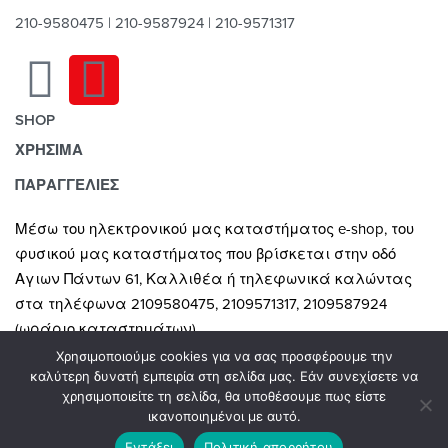
210-9580475 | 210-9587924 | 210-9571317
SHOP
ΧΡΗΣΙΜΑ
Χαλιά
Κουρτίνες
Τρόποι Πληρωμής
ΠΑΡΑΓΓΕΛΙΕΣ
Κουρτινόξυλα
Τρόποι & Έξοδα Αποστολής
Μέσω του ηλεκτρονικού μας καταστήματος
e-shop,
του
Ρόλλερ Σκίασης
Επιστροφές
φυσικού μας καταστήματος που βρίσκεται στην οδό
Γκαζόν
Οροι και Προϋποθέσεις Χρήσης
Αγιων Πάντων 61, Καλλιθέα ή τηλεφωνικά καλώντας
Δάπεδα
Προστασία Απορρήτου
στα τηλέφωνα 2109580475, 2109571317, 2109587924
Τοίχος
(ωράριο καταστημάτων).
Χρησιμοποιούμε cookies για να σας προσφέρουμε την
Οι τιμές Ισχύουν ΜΟΝΟ για ηλεκτρονικές Παραγγελίες
καλύτερη δυνατή εμπειρία στη σελίδα μας. Εάν συνεχίσετε να
χρησιμοποιείτε τη σελίδα, θα υποθέσουμε πως είστε
ικανοποιημένοι με αυτό.
© GamaShop. All rights reserved. Designed by
AtalosWeb 2025
Εντάξει
Πολιτική απορρήτου