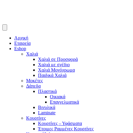
Αρχική
Εταιρεία
Eshop
Χαλιά
Χαλιά σε Προσφορά
Χαλιά με σχέδιο
Χαλιά Μονόχρωμα
Παιδικά Χαλιά
Μοκέτες
Δάπεδα
Πλαστικά
Οικιακά
Επαγγελματικά
Βινυλικά
Laminate
Κουρτίνες
Κουρτίνες – Υφάσματα
Έτοιμες Ραμμένες Κουρτίνες