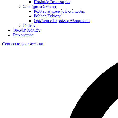
Παιδικές Ταπετσαρίες
Συστήματα Σκίασης
Ρόλλερ Ψηφιακής Εκτύπωσης
Ρόλλερ Σκίασης
Οριζόντιες Περσίδες Αλουμινίου
Γκαζόν
Φύλαξη Χαλιών
Επικοινωνία
Connect to your account