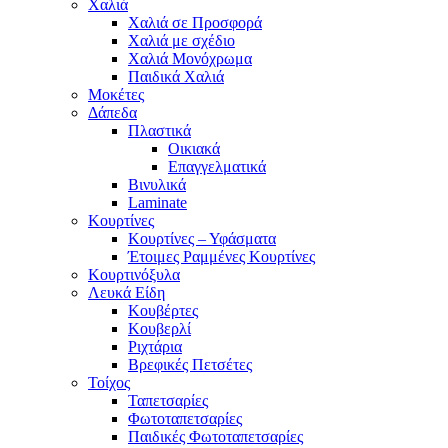
Χαλιά
Χαλιά σε Προσφορά
Χαλιά με σχέδιο
Χαλιά Μονόχρωμα
Παιδικά Χαλιά
Μοκέτες
Δάπεδα
Πλαστικά
Οικιακά
Επαγγελματικά
Βινυλικά
Laminate
Κουρτίνες
Κουρτίνες – Υφάσματα
Έτοιμες Ραμμένες Κουρτίνες
Κουρτινόξυλα
Λευκά Είδη
Κουβέρτες
Κουβερλί
Ριχτάρια
Βρεφικές Πετσέτες
Τοίχος
Ταπετσαρίες
Φωτοταπετσαρίες
Παιδικές Φωτοταπετσαρίες