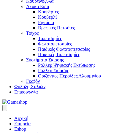
Κουρτινόξυλα
Λευκά Είδη
Κουβέρτες
Κουβερλί
Ριχτάρια
Βρεφικές Πετσέτες
Τοίχος
Ταπετσαρίες
Φωτοταπετσαρίες
Παιδικές Φωτοταπετσαρίες
Παιδικές Ταπετσαρίες
Συστήματα Σκίασης
Ρόλλερ Ψηφιακής Εκτύπωσης
Ρόλλερ Σκίασης
Οριζόντιες Περσίδες Αλουμινίου
Γκαζόν
Φύλαξη Χαλιών
Επικοινωνία
Αρχική
Εταιρεία
Eshop