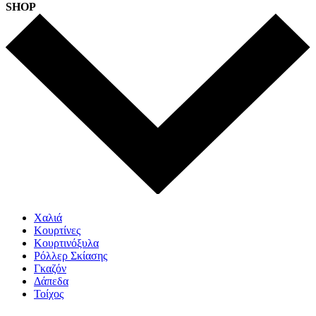
SHOP
Χαλιά
Κουρτίνες
Κουρτινόξυλα
Ρόλλερ Σκίασης
Γκαζόν
Δάπεδα
Τοίχος