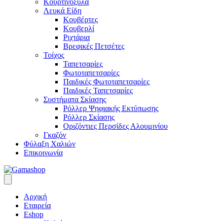
Κουρτινόξυλα
Λευκά Είδη
Κουβέρτες
Κουβερλί
Ριχτάρια
Βρεφικές Πετσέτες
Τοίχος
Ταπετσαρίες
Φωτοταπετσαρίες
Παιδικές Φωτοταπετσαρίες
Παιδικές Ταπετσαρίες
Συστήματα Σκίασης
Ρόλλερ Ψηφιακής Εκτύπωσης
Ρόλλερ Σκίασης
Οριζόντιες Περσίδες Αλουμινίου
Γκαζόν
Φύλαξη Χαλιών
Επικοινωνία
Αρχική
Εταιρεία
Eshop