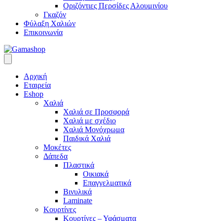
Οριζόντιες Περσίδες Αλουμινίου
Γκαζόν
Φύλαξη Χαλιών
Επικοινωνία
Αρχική
Εταιρεία
Eshop
Χαλιά
Χαλιά σε Προσφορά
Χαλιά με σχέδιο
Χαλιά Μονόχρωμα
Παιδικά Χαλιά
Μοκέτες
Δάπεδα
Πλαστικά
Οικιακά
Επαγγελματικά
Βινυλικά
Laminate
Κουρτίνες
Κουρτίνες – Υφάσματα