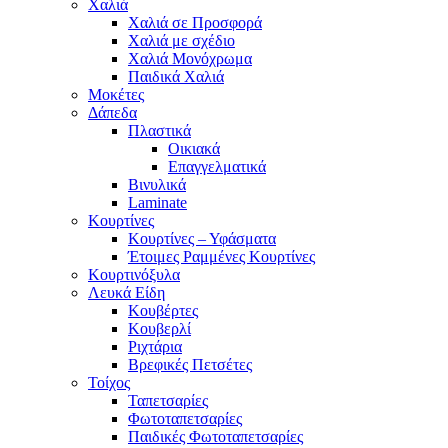
Χαλιά
Χαλιά σε Προσφορά
Χαλιά με σχέδιο
Χαλιά Μονόχρωμα
Παιδικά Χαλιά
Μοκέτες
Δάπεδα
Πλαστικά
Οικιακά
Επαγγελματικά
Βινυλικά
Laminate
Κουρτίνες
Κουρτίνες – Υφάσματα
Έτοιμες Ραμμένες Κουρτίνες
Κουρτινόξυλα
Λευκά Είδη
Κουβέρτες
Κουβερλί
Ριχτάρια
Βρεφικές Πετσέτες
Τοίχος
Ταπετσαρίες
Φωτοταπετσαρίες
Παιδικές Φωτοταπετσαρίες