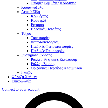
Έτοιμες Ραμμένες Κουρτίνες
Κουρτινόξυλα
Λευκά Είδη
Κουβέρτες
Κουβερλί
Ριχτάρια
Βρεφικές Πετσέτες
Τοίχος
Ταπετσαρίες
Φωτοταπετσαρίες
Παιδικές Φωτοταπετσαρίες
Παιδικές Ταπετσαρίες
Συστήματα Σκίασης
Ρόλλερ Ψηφιακής Εκτύπωσης
Ρόλλερ Σκίασης
Οριζόντιες Περσίδες Αλουμινίου
Γκαζόν
Φύλαξη Χαλιών
Επικοινωνία
Connect to your account