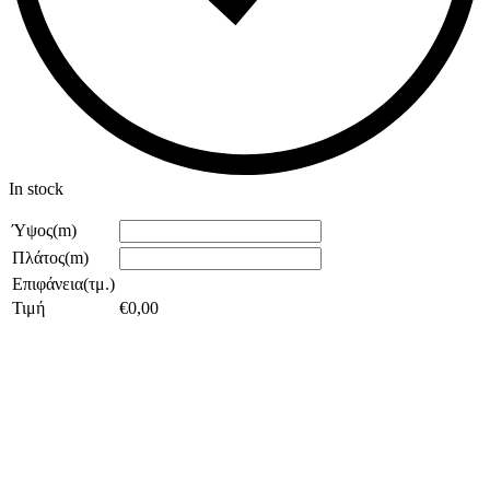
In stock
Ύψος(m)
Πλάτος(m)
Επιφάνεια(τμ.)
Τιμή
€
0,00