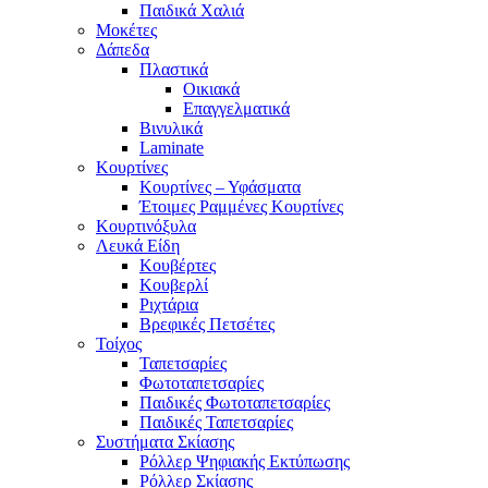
Παιδικά Χαλιά
Μοκέτες
Δάπεδα
Πλαστικά
Οικιακά
Επαγγελματικά
Βινυλικά
Laminate
Κουρτίνες
Κουρτίνες – Υφάσματα
Έτοιμες Ραμμένες Κουρτίνες
Κουρτινόξυλα
Λευκά Είδη
Κουβέρτες
Κουβερλί
Ριχτάρια
Βρεφικές Πετσέτες
Τοίχος
Ταπετσαρίες
Φωτοταπετσαρίες
Παιδικές Φωτοταπετσαρίες
Παιδικές Ταπετσαρίες
Συστήματα Σκίασης
Ρόλλερ Ψηφιακής Εκτύπωσης
Ρόλλερ Σκίασης