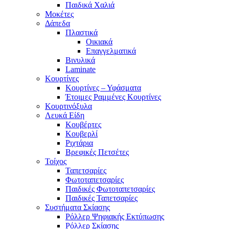
Παιδικά Χαλιά
Μοκέτες
Δάπεδα
Πλαστικά
Οικιακά
Επαγγελματικά
Βινυλικά
Laminate
Κουρτίνες
Κουρτίνες – Υφάσματα
Έτοιμες Ραμμένες Κουρτίνες
Κουρτινόξυλα
Λευκά Είδη
Κουβέρτες
Κουβερλί
Ριχτάρια
Βρεφικές Πετσέτες
Τοίχος
Ταπετσαρίες
Φωτοταπετσαρίες
Παιδικές Φωτοταπετσαρίες
Παιδικές Ταπετσαρίες
Συστήματα Σκίασης
Ρόλλερ Ψηφιακής Εκτύπωσης
Ρόλλερ Σκίασης