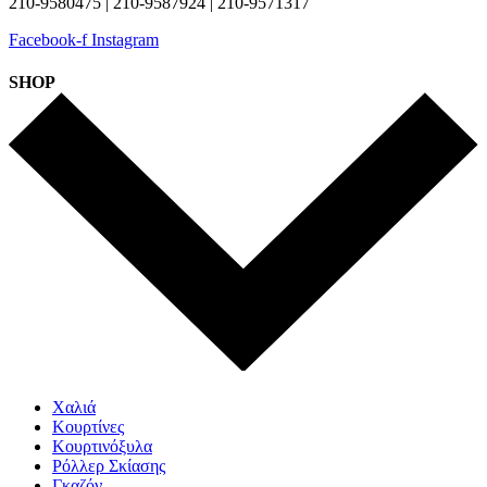
210-9580475 | 210-9587924 | 210-9571317
Facebook-f
Instagram
SHOP
Χαλιά
Κουρτίνες
Κουρτινόξυλα
Ρόλλερ Σκίασης
Γκαζόν