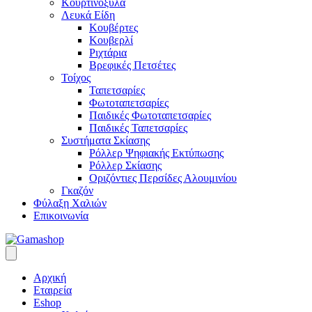
Κουρτινόξυλα
Λευκά Είδη
Κουβέρτες
Κουβερλί
Ριχτάρια
Βρεφικές Πετσέτες
Τοίχος
Ταπετσαρίες
Φωτοταπετσαρίες
Παιδικές Φωτοταπετσαρίες
Παιδικές Ταπετσαρίες
Συστήματα Σκίασης
Ρόλλερ Ψηφιακής Εκτύπωσης
Ρόλλερ Σκίασης
Οριζόντιες Περσίδες Αλουμινίου
Γκαζόν
Φύλαξη Χαλιών
Επικοινωνία
Αρχική
Εταιρεία
Eshop