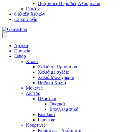
Οριζόντιες Περσίδες Αλουμινίου
Γκαζόν
Φύλαξη Χαλιών
Επικοινωνία
Αρχική
Εταιρεία
Eshop
Χαλιά
Χαλιά σε Προσφορά
Χαλιά με σχέδιο
Χαλιά Μονόχρωμα
Παιδικά Χαλιά
Μοκέτες
Δάπεδα
Πλαστικά
Οικιακά
Επαγγελματικά
Βινυλικά
Laminate
Κουρτίνες
Κουρτίνες – Υφάσματα