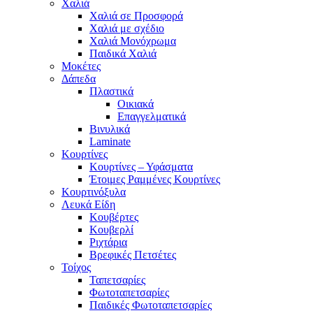
Χαλιά
Χαλιά σε Προσφορά
Χαλιά με σχέδιο
Χαλιά Μονόχρωμα
Παιδικά Χαλιά
Μοκέτες
Δάπεδα
Πλαστικά
Οικιακά
Επαγγελματικά
Βινυλικά
Laminate
Κουρτίνες
Κουρτίνες – Υφάσματα
Έτοιμες Ραμμένες Κουρτίνες
Κουρτινόξυλα
Λευκά Είδη
Κουβέρτες
Κουβερλί
Ριχτάρια
Βρεφικές Πετσέτες
Τοίχος
Ταπετσαρίες
Φωτοταπετσαρίες
Παιδικές Φωτοταπετσαρίες