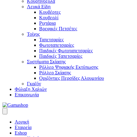
Κουρτινόξυλα
Λευκά Είδη
Κουβέρτες
Κουβερλί
Ριχτάρια
Βρεφικές Πετσέτες
Τοίχος
Ταπετσαρίες
Φωτοταπετσαρίες
Παιδικές Φωτοταπετσαρίες
Παιδικές Ταπετσαρίες
Συστήματα Σκίασης
Ρόλλερ Ψηφιακής Εκτύπωσης
Ρόλλερ Σκίασης
Οριζόντιες Περσίδες Αλουμινίου
Γκαζόν
Φύλαξη Χαλιών
Επικοινωνία
Αρχική
Εταιρεία
Eshop