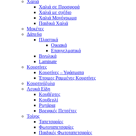
Χαλιά
Χαλιά σε Προσφορά
Χαλιά με σχέδιο
Χαλιά Μονόχρωμα
Παιδικά Χαλιά
Μοκέτες
Δάπεδα
Πλαστικά
Οικιακά
Επαγγελματικά
Βινυλικά
Laminate
Κουρτίνες
Κουρτίνες – Υφάσματα
Έτοιμες Ραμμένες Κουρτίνες
Κουρτινόξυλα
Λευκά Είδη
Κουβέρτες
Κουβερλί
Ριχτάρια
Βρεφικές Πετσέτες
Τοίχος
Ταπετσαρίες
Φωτοταπετσαρίες
Παιδικές Φωτοταπετσαρίες