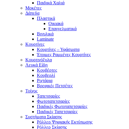
Παιδικά Χαλιά
Μοκέτες
Δάπεδα
Πλαστικά
Οικιακά
Επαγγελματικά
Βινυλικά
Laminate
Κουρτίνες
Κουρτίνες – Υφάσματα
Έτοιμες Ραμμένες Κουρτίνες
Κουρτινόξυλα
Λευκά Είδη
Κουβέρτες
Κουβερλί
Ριχτάρια
Βρεφικές Πετσέτες
Τοίχος
Ταπετσαρίες
Φωτοταπετσαρίες
Παιδικές Φωτοταπετσαρίες
Παιδικές Ταπετσαρίες
Συστήματα Σκίασης
Ρόλλερ Ψηφιακής Εκτύπωσης
Ρόλλερ Σκίασης