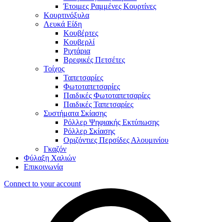
Έτοιμες Ραμμένες Κουρτίνες
Κουρτινόξυλα
Λευκά Είδη
Κουβέρτες
Κουβερλί
Ριχτάρια
Βρεφικές Πετσέτες
Τοίχος
Ταπετσαρίες
Φωτοταπετσαρίες
Παιδικές Φωτοταπετσαρίες
Παιδικές Ταπετσαρίες
Συστήματα Σκίασης
Ρόλλερ Ψηφιακής Εκτύπωσης
Ρόλλερ Σκίασης
Οριζόντιες Περσίδες Αλουμινίου
Γκαζόν
Φύλαξη Χαλιών
Επικοινωνία
Connect to your account