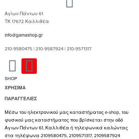
Αγίων Πάντων 61
ΤΚ 17672 Καλλιθέα
info@gamashop.gr
210-9580475 | 210-9587924 | 210-9571317
SHOP
ΧΡΗΣΙΜΑ
Χαλιά
Κουρτίνες
Τρόποι Πληρωμής
ΠΑΡΑΓΓΕΛΙΕΣ
Κουρτινόξυλα
Τρόποι & Έξοδα Αποστολής
Μέσω του ηλεκτρονικού μας καταστήματος
e-shop,
του
Ρόλλερ Σκίασης
Επιστροφές
φυσικού μας καταστήματος που βρίσκεται στην οδό
Γκαζόν
Οροι και Προϋποθέσεις Χρήσης
Αγιων Πάντων 61, Καλλιθέα ή τηλεφωνικά καλώντας
Δάπεδα
Προστασία Απορρήτου
στα τηλέφωνα 2109580475, 2109571317, 2109587924