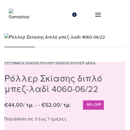
0
ΣΥΣΤΉΜΑΤΑ ΣΚΊΑΣΗΣ
›
ΡΌΛΛΕΡ ΣΚΊΑΣΗΣ
›
ΡΌΛΛΕΡ ΔΙΠΛΆ
Ρόλλερ Σκίασης διπλό
μπεζ-λαδί 4060-06/22
€
44,00
/ τμ. -
€
52,00
/ τμ.
-19% OFF
Παράδοση σε 3 έως 7 ημέρες