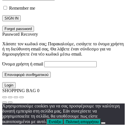
Remember me
SIGN IN
Forgot password
Password Recovery
Χάσατε τον κωδικό σας; Παρακαλούμε, εισάγετε το όνομα χρήστη
ή τη διεύθυνση email σας. Θα λάβετε έναν σύνδεσμο για να
δημιουργήσετε ένα νέο κωδικό μέσω email.
Όνομα χρήστη ή email
Επαναφορά συνθηματικού
Login
SHOPPING BAG
0
Χρησιμοποιούμε cookies για να σας προσφέρουμε την καλύτερη
δυνατή εμπειρία στη σελίδα μας. Εάν συνεχίσετε να
χρησιμοποιείτε τη σελίδα, θα υποθέσουμε πως είστε
ικανοποιημένοι με αυτό.
Εντάξει
Πολιτική απορρήτου