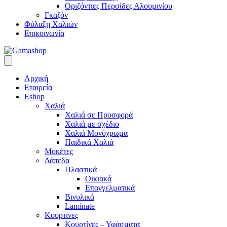
Οριζόντιες Περσίδες Αλουμινίου
Γκαζόν
Φύλαξη Χαλιών
Επικοινωνία
Αρχική
Εταιρεία
Eshop
Χαλιά
Χαλιά σε Προσφορά
Χαλιά με σχέδιο
Χαλιά Μονόχρωμα
Παιδικά Χαλιά
Μοκέτες
Δάπεδα
Πλαστικά
Οικιακά
Επαγγελματικά
Βινυλικά
Laminate
Κουρτίνες
Κουρτίνες – Υφάσματα