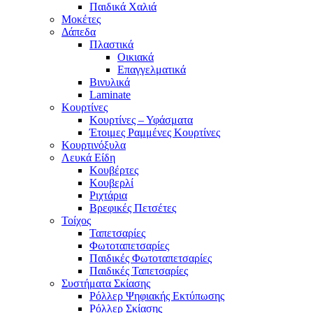
Παιδικά Χαλιά
Μοκέτες
Δάπεδα
Πλαστικά
Οικιακά
Επαγγελματικά
Βινυλικά
Laminate
Κουρτίνες
Κουρτίνες – Υφάσματα
Έτοιμες Ραμμένες Κουρτίνες
Κουρτινόξυλα
Λευκά Είδη
Κουβέρτες
Κουβερλί
Ριχτάρια
Βρεφικές Πετσέτες
Τοίχος
Ταπετσαρίες
Φωτοταπετσαρίες
Παιδικές Φωτοταπετσαρίες
Παιδικές Ταπετσαρίες
Συστήματα Σκίασης
Ρόλλερ Ψηφιακής Εκτύπωσης
Ρόλλερ Σκίασης