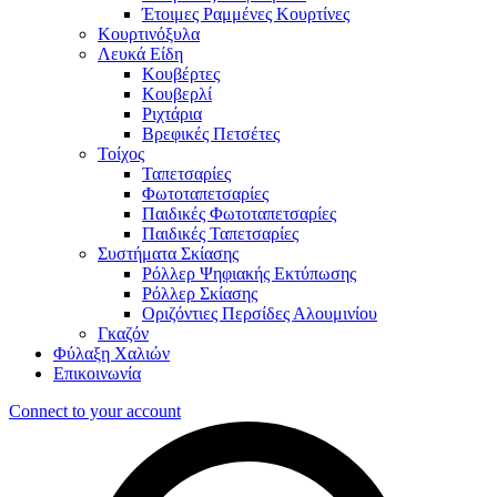
Έτοιμες Ραμμένες Κουρτίνες
Κουρτινόξυλα
Λευκά Είδη
Κουβέρτες
Κουβερλί
Ριχτάρια
Βρεφικές Πετσέτες
Τοίχος
Ταπετσαρίες
Φωτοταπετσαρίες
Παιδικές Φωτοταπετσαρίες
Παιδικές Ταπετσαρίες
Συστήματα Σκίασης
Ρόλλερ Ψηφιακής Εκτύπωσης
Ρόλλερ Σκίασης
Οριζόντιες Περσίδες Αλουμινίου
Γκαζόν
Φύλαξη Χαλιών
Επικοινωνία
Connect to your account