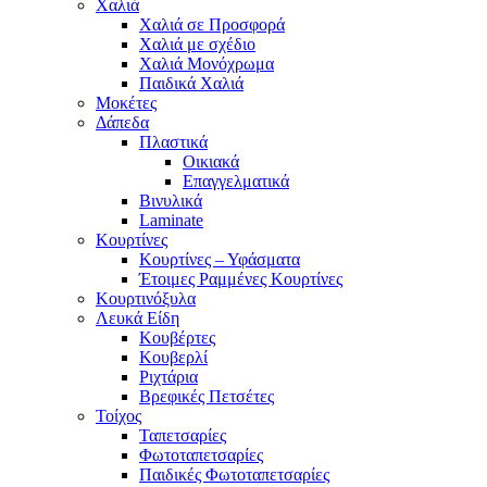
Χαλιά
Χαλιά σε Προσφορά
Χαλιά με σχέδιο
Χαλιά Μονόχρωμα
Παιδικά Χαλιά
Μοκέτες
Δάπεδα
Πλαστικά
Οικιακά
Επαγγελματικά
Βινυλικά
Laminate
Κουρτίνες
Κουρτίνες – Υφάσματα
Έτοιμες Ραμμένες Κουρτίνες
Κουρτινόξυλα
Λευκά Είδη
Κουβέρτες
Κουβερλί
Ριχτάρια
Βρεφικές Πετσέτες
Τοίχος
Ταπετσαρίες
Φωτοταπετσαρίες
Παιδικές Φωτοταπετσαρίες