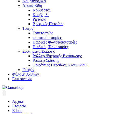
Κουρτινόξυλα
Λευκά Είδη
Κουβέρτες
Κουβερλί
Ριχτάρια
Βρεφικές Πετσέτες
Τοίχος
Ταπετσαρίες
Φωτοταπετσαρίες
Παιδικές Φωτοταπετσαρίες
Παιδικές Ταπετσαρίες
Συστήματα Σκίασης
Ρόλλερ Ψηφιακής Εκτύπωσης
Ρόλλερ Σκίασης
Οριζόντιες Περσίδες Αλουμινίου
Γκαζόν
Φύλαξη Χαλιών
Επικοινωνία
Αρχική
Εταιρεία
Eshop