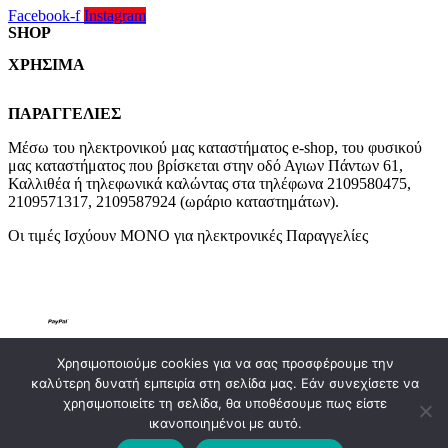
Facebook-f
Instagram
SHOP
ΧΡΗΣΙΜΑ
Χαλιά
Κουρτίνες
Τρόποι Πληρωμής
Κουρτινόξυλα
ΠΑΡΑΓΓΕΛΙΕΣ
Τρόποι & Έξοδα Αποστολής
Ρόλλερ Σκίασης
Επιστροφές
Μέσω του ηλεκτρονικού μας καταστήματος
e-shop,
του φυσικού
Γκαζόν
Οροι και Προϋποθέσεις Χρήσης
μας καταστήματος που βρίσκεται στην οδό Αγιων Πάντων 61,
Δάπεδα
Προστασία Απορρήτου
Καλλιθέα ή τηλεφωνικά καλώντας στα τηλέφωνα 2109580475,
Τοίχος
2109571317, 2109587924 (ωράριο καταστημάτων).
Οι τιμές Ισχύουν ΜΟΝΟ για ηλεκτρονικές Παραγγελίες
Χρησιμοποιούμε cookies για να σας προσφέρουμε την
© GamaShop. All rights reserved. Designed by
AtalosWeb 2025
καλύτερη δυνατή εμπειρία στη σελίδα μας. Εάν συνεχίσετε να
SHOPPING BAG
0
χρησιμοποιείτε τη σελίδα, θα υποθέσουμε πως είστε
ικανοποιημένοι με αυτό.