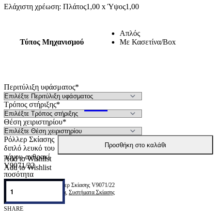
Ελάχιστη χρέωση: Πλάτος1,00 x Ύψος1,00
Απλός
Τύπος Μηχανισμού
Με Κασετίνα/Box
Περιτύλιξη υφάσματος
*
Τρόπος στήριξης
*
Θέση χειριστηρίου
*
Ρόλλερ Σκίασης
Προσθήκη στο καλάθι
διπλό λευκό του
πάγου-ανθρακί
Add to Wishlist
V9071/22
Add to Wishlist
ποσότητα
Ρόλλερ Σκίασης V9071/22
Κατηγορίες:
Ρόλλερ διπλά
,
Συστήματα Σκίασης
SHARE