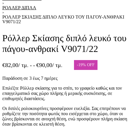
›
ΡΌΛΛΕΡ ΔΙΠΛΆ
›
ΡΌΛΛΕΡ ΣΚΊΑΣΗΣ ΔΙΠΛΌ ΛΕΥΚΌ ΤΟΥ ΠΆΓΟΥ-ΑΝΘΡΑΚΊ
V9071/22
Ρόλλερ Σκίασης διπλό λευκό του
πάγου-ανθρακί V9071/22
€
82,00
/ τμ. -
€
90,00
/ τμ.
-19% OFF
Παράδοση σε 3 έως 7 ημέρες
Επιλέξτε Ρόλλερ σκίασης για το σπίτι, το γραφείο καθώς και τον
επαγγελματικό σας χώρο πλήρης ή μερικής συσκότισης, σε
επιθυμητές διαστάσεις.
Οι διπλές ρολοκουρτίνες προσφέρουν ευελιξία. Σας επιτρέπουν να
ρυθμίζετε την ποσότητα φωτός που εισέρχεται στο χώρο, όταν οι
ζώνες βρίσκονται σε ανοιχτή θέση, ενώ προσφέρουν πλήρη σκίαση
όταν βρίσκονται σε κλειστή θέση.