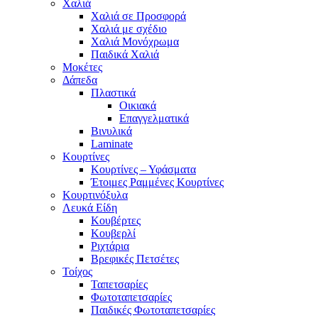
Χαλιά
Χαλιά σε Προσφορά
Χαλιά με σχέδιο
Χαλιά Μονόχρωμα
Παιδικά Χαλιά
Μοκέτες
Δάπεδα
Πλαστικά
Οικιακά
Επαγγελματικά
Βινυλικά
Laminate
Κουρτίνες
Κουρτίνες – Υφάσματα
Έτοιμες Ραμμένες Κουρτίνες
Κουρτινόξυλα
Λευκά Είδη
Κουβέρτες
Κουβερλί
Ριχτάρια
Βρεφικές Πετσέτες
Τοίχος
Ταπετσαρίες
Φωτοταπετσαρίες
Παιδικές Φωτοταπετσαρίες