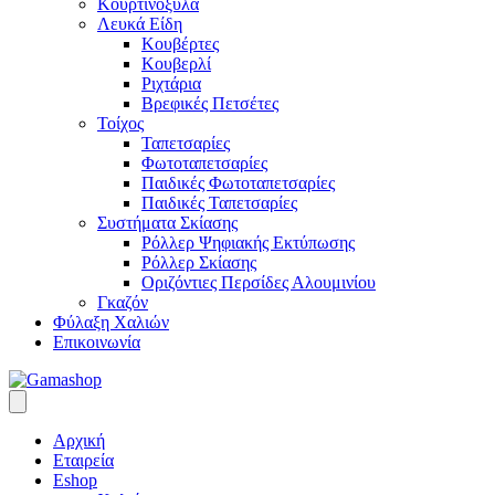
Κουρτινόξυλα
Λευκά Είδη
Κουβέρτες
Κουβερλί
Ριχτάρια
Βρεφικές Πετσέτες
Τοίχος
Ταπετσαρίες
Φωτοταπετσαρίες
Παιδικές Φωτοταπετσαρίες
Παιδικές Ταπετσαρίες
Συστήματα Σκίασης
Ρόλλερ Ψηφιακής Εκτύπωσης
Ρόλλερ Σκίασης
Οριζόντιες Περσίδες Αλουμινίου
Γκαζόν
Φύλαξη Χαλιών
Επικοινωνία
Αρχική
Εταιρεία
Eshop