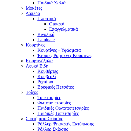
Παιδικά Χαλιά
Μοκέτες
Δάπεδα
Πλαστικά
Οικιακά
Επαγγελματικά
Βινυλικά
Laminate
Κουρτίνες
Κουρτίνες – Υφάσματα
Έτοιμες Ραμμένες Κουρτίνες
Κουρτινόξυλα
Λευκά Είδη
Κουβέρτες
Κουβερλί
Ριχτάρια
Βρεφικές Πετσέτες
Τοίχος
Ταπετσαρίες
Φωτοταπετσαρίες
Παιδικές Φωτοταπετσαρίες
Παιδικές Ταπετσαρίες
Συστήματα Σκίασης
Ρόλλερ Ψηφιακής Εκτύπωσης
Ρόλλερ Σκίασης