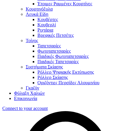
Έτοιμες Ραμμένες Κουρτίνες
Κουρτινόξυλα
Λευκά Είδη
Κουβέρτες
Κουβερλί
Ριχτάρια
Βρεφικές Πετσέτες
Τοίχος
Ταπετσαρίες
Φωτοταπετσαρίες
Παιδικές Φωτοταπετσαρίες
Παιδικές Ταπετσαρίες
Συστήματα Σκίασης
Ρόλλερ Ψηφιακής Εκτύπωσης
Ρόλλερ Σκίασης
Οριζόντιες Περσίδες Αλουμινίου
Γκαζόν
Φύλαξη Χαλιών
Επικοινωνία
Connect to your account