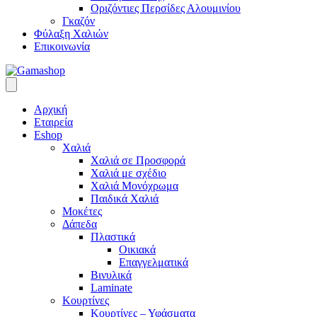
Οριζόντιες Περσίδες Αλουμινίου
Γκαζόν
Φύλαξη Χαλιών
Επικοινωνία
Αρχική
Εταιρεία
Eshop
Χαλιά
Χαλιά σε Προσφορά
Χαλιά με σχέδιο
Χαλιά Μονόχρωμα
Παιδικά Χαλιά
Μοκέτες
Δάπεδα
Πλαστικά
Οικιακά
Επαγγελματικά
Βινυλικά
Laminate
Κουρτίνες
Κουρτίνες – Υφάσματα