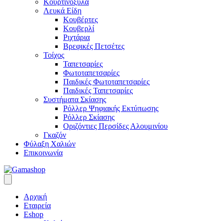
Κουρτινόξυλα
Λευκά Είδη
Κουβέρτες
Κουβερλί
Ριχτάρια
Βρεφικές Πετσέτες
Τοίχος
Ταπετσαρίες
Φωτοταπετσαρίες
Παιδικές Φωτοταπετσαρίες
Παιδικές Ταπετσαρίες
Συστήματα Σκίασης
Ρόλλερ Ψηφιακής Εκτύπωσης
Ρόλλερ Σκίασης
Οριζόντιες Περσίδες Αλουμινίου
Γκαζόν
Φύλαξη Χαλιών
Επικοινωνία
Αρχική
Εταιρεία
Eshop