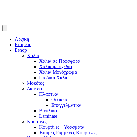
Αρχική
Εταιρεία
Eshop
Χαλιά
Χαλιά σε Προσφορά
Χαλιά με σχέδιο
Χαλιά Μονόχρωμα
Παιδικά Χαλιά
Μοκέτες
Δάπεδα
Πλαστικά
Οικιακά
Επαγγελματικά
Βινυλικά
Laminate
Κουρτίνες
Κουρτίνες – Υφάσματα
Έτοιμες Ραμμένες Κουρτίνες