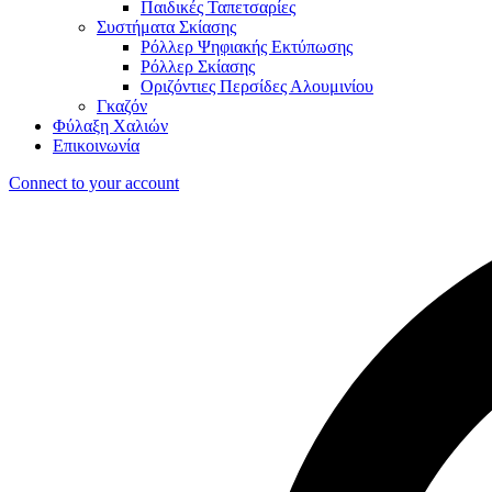
Παιδικές Ταπετσαρίες
Συστήματα Σκίασης
Ρόλλερ Ψηφιακής Εκτύπωσης
Ρόλλερ Σκίασης
Οριζόντιες Περσίδες Αλουμινίου
Γκαζόν
Φύλαξη Χαλιών
Επικοινωνία
Connect to your account