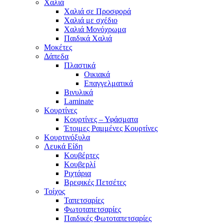
Χαλιά
Χαλιά σε Προσφορά
Χαλιά με σχέδιο
Χαλιά Μονόχρωμα
Παιδικά Χαλιά
Μοκέτες
Δάπεδα
Πλαστικά
Οικιακά
Επαγγελματικά
Βινυλικά
Laminate
Κουρτίνες
Κουρτίνες – Υφάσματα
Έτοιμες Ραμμένες Κουρτίνες
Κουρτινόξυλα
Λευκά Είδη
Κουβέρτες
Κουβερλί
Ριχτάρια
Βρεφικές Πετσέτες
Τοίχος
Ταπετσαρίες
Φωτοταπετσαρίες
Παιδικές Φωτοταπετσαρίες