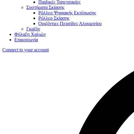
Παιδικές Ταπετσαρίες
Συστήματα Σκίασης
Ρόλλερ Ψηφιακής Εκτύπωσης
Ρόλλερ Σκίασης
Οριζόντιες Περσίδες Αλουμινίου
Γκαζόν
Φύλαξη Χαλιών
Επικοινωνία
Connect to your account