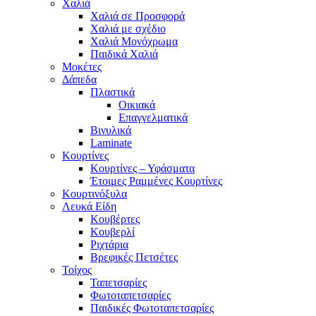
Χαλιά
Χαλιά σε Προσφορά
Χαλιά με σχέδιο
Χαλιά Μονόχρωμα
Παιδικά Χαλιά
Μοκέτες
Δάπεδα
Πλαστικά
Οικιακά
Επαγγελματικά
Βινυλικά
Laminate
Κουρτίνες
Κουρτίνες – Υφάσματα
Έτοιμες Ραμμένες Κουρτίνες
Κουρτινόξυλα
Λευκά Είδη
Κουβέρτες
Κουβερλί
Ριχτάρια
Βρεφικές Πετσέτες
Τοίχος
Ταπετσαρίες
Φωτοταπετσαρίες
Παιδικές Φωτοταπετσαρίες