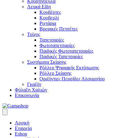
Κουρτινόξυλα
Λευκά Είδη
Κουβέρτες
Κουβερλί
Ριχτάρια
Βρεφικές Πετσέτες
Τοίχος
Ταπετσαρίες
Φωτοταπετσαρίες
Παιδικές Φωτοταπετσαρίες
Παιδικές Ταπετσαρίες
Συστήματα Σκίασης
Ρόλλερ Ψηφιακής Εκτύπωσης
Ρόλλερ Σκίασης
Οριζόντιες Περσίδες Αλουμινίου
Γκαζόν
Φύλαξη Χαλιών
Επικοινωνία
Αρχική
Εταιρεία
Eshop