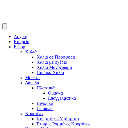
Αρχική
Εταιρεία
Eshop
Χαλιά
Χαλιά σε Προσφορά
Χαλιά με σχέδιο
Χαλιά Μονόχρωμα
Παιδικά Χαλιά
Μοκέτες
Δάπεδα
Πλαστικά
Οικιακά
Επαγγελματικά
Βινυλικά
Laminate
Κουρτίνες
Κουρτίνες – Υφάσματα
Έτοιμες Ραμμένες Κουρτίνες