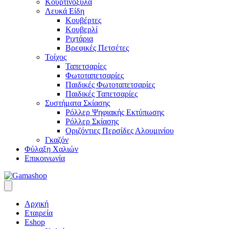
Κουρτινόξυλα
Λευκά Είδη
Κουβέρτες
Κουβερλί
Ριχτάρια
Βρεφικές Πετσέτες
Τοίχος
Ταπετσαρίες
Φωτοταπετσαρίες
Παιδικές Φωτοταπετσαρίες
Παιδικές Ταπετσαρίες
Συστήματα Σκίασης
Ρόλλερ Ψηφιακής Εκτύπωσης
Ρόλλερ Σκίασης
Οριζόντιες Περσίδες Αλουμινίου
Γκαζόν
Φύλαξη Χαλιών
Επικοινωνία
Αρχική
Εταιρεία
Eshop