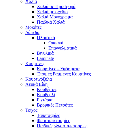
Χαλιά
Χαλιά σε Προσφορά
Χαλιά με σχέδιο
Χαλιά Μονόχρωμα
Παιδικά Χαλιά
Μοκέτες
Δάπεδα
Πλαστικά
Οικιακά
Επαγγελματικά
Βινυλικά
Laminate
Κουρτίνες
Κουρτίνες – Υφάσματα
Έτοιμες Ραμμένες Κουρτίνες
Κουρτινόξυλα
Λευκά Είδη
Κουβέρτες
Κουβερλί
Ριχτάρια
Βρεφικές Πετσέτες
Τοίχος
Ταπετσαρίες
Φωτοταπετσαρίες
Παιδικές Φωτοταπετσαρίες