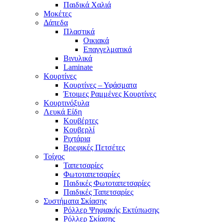
Παιδικά Χαλιά
Μοκέτες
Δάπεδα
Πλαστικά
Οικιακά
Επαγγελματικά
Βινυλικά
Laminate
Κουρτίνες
Κουρτίνες – Υφάσματα
Έτοιμες Ραμμένες Κουρτίνες
Κουρτινόξυλα
Λευκά Είδη
Κουβέρτες
Κουβερλί
Ριχτάρια
Βρεφικές Πετσέτες
Τοίχος
Ταπετσαρίες
Φωτοταπετσαρίες
Παιδικές Φωτοταπετσαρίες
Παιδικές Ταπετσαρίες
Συστήματα Σκίασης
Ρόλλερ Ψηφιακής Εκτύπωσης
Ρόλλερ Σκίασης