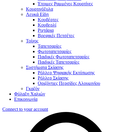
Έτοιμες Ραμμένες Κουρτίνες
Κουρτινόξυλα
Λευκά Είδη
Κουβέρτες
Κουβερλί
Ριχτάρια
Βρεφικές Πετσέτες
Τοίχος
Ταπετσαρίες
Φωτοταπετσαρίες
Παιδικές Φωτοταπετσαρίες
Παιδικές Ταπετσαρίες
Συστήματα Σκίασης
Ρόλλερ Ψηφιακής Εκτύπωσης
Ρόλλερ Σκίασης
Οριζόντιες Περσίδες Αλουμινίου
Γκαζόν
Φύλαξη Χαλιών
Επικοινωνία
Connect to your account