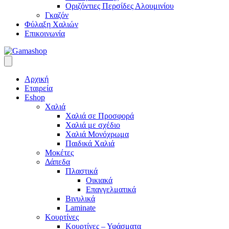
Οριζόντιες Περσίδες Αλουμινίου
Γκαζόν
Φύλαξη Χαλιών
Επικοινωνία
Αρχική
Εταιρεία
Eshop
Χαλιά
Χαλιά σε Προσφορά
Χαλιά με σχέδιο
Χαλιά Μονόχρωμα
Παιδικά Χαλιά
Μοκέτες
Δάπεδα
Πλαστικά
Οικιακά
Επαγγελματικά
Βινυλικά
Laminate
Κουρτίνες
Κουρτίνες – Υφάσματα