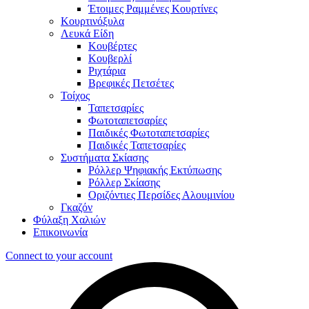
Έτοιμες Ραμμένες Κουρτίνες
Κουρτινόξυλα
Λευκά Είδη
Κουβέρτες
Κουβερλί
Ριχτάρια
Βρεφικές Πετσέτες
Τοίχος
Ταπετσαρίες
Φωτοταπετσαρίες
Παιδικές Φωτοταπετσαρίες
Παιδικές Ταπετσαρίες
Συστήματα Σκίασης
Ρόλλερ Ψηφιακής Εκτύπωσης
Ρόλλερ Σκίασης
Οριζόντιες Περσίδες Αλουμινίου
Γκαζόν
Φύλαξη Χαλιών
Επικοινωνία
Connect to your account