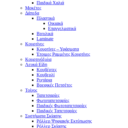
Παιδικά Χαλιά
Μοκέτες
Δάπεδα
Πλαστικά
Οικιακά
Επαγγελματικά
Βινυλικά
Laminate
Κουρτίνες
Κουρτίνες – Υφάσματα
Έτοιμες Ραμμένες Κουρτίνες
Κουρτινόξυλα
Λευκά Είδη
Κουβέρτες
Κουβερλί
Ριχτάρια
Βρεφικές Πετσέτες
Τοίχος
Ταπετσαρίες
Φωτοταπετσαρίες
Παιδικές Φωτοταπετσαρίες
Παιδικές Ταπετσαρίες
Συστήματα Σκίασης
Ρόλλερ Ψηφιακής Εκτύπωσης
Ρόλλερ Σκίασης