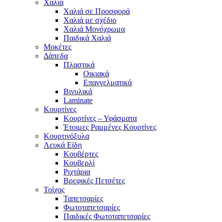
Χαλιά
Χαλιά σε Προσφορά
Χαλιά με σχέδιο
Χαλιά Μονόχρωμα
Παιδικά Χαλιά
Μοκέτες
Δάπεδα
Πλαστικά
Οικιακά
Επαγγελματικά
Βινυλικά
Laminate
Κουρτίνες
Κουρτίνες – Υφάσματα
Έτοιμες Ραμμένες Κουρτίνες
Κουρτινόξυλα
Λευκά Είδη
Κουβέρτες
Κουβερλί
Ριχτάρια
Βρεφικές Πετσέτες
Τοίχος
Ταπετσαρίες
Φωτοταπετσαρίες
Παιδικές Φωτοταπετσαρίες