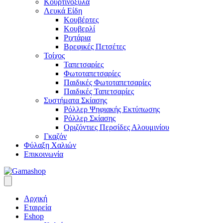
Κουρτινόξυλα
Λευκά Είδη
Κουβέρτες
Κουβερλί
Ριχτάρια
Βρεφικές Πετσέτες
Τοίχος
Ταπετσαρίες
Φωτοταπετσαρίες
Παιδικές Φωτοταπετσαρίες
Παιδικές Ταπετσαρίες
Συστήματα Σκίασης
Ρόλλερ Ψηφιακής Εκτύπωσης
Ρόλλερ Σκίασης
Οριζόντιες Περσίδες Αλουμινίου
Γκαζόν
Φύλαξη Χαλιών
Επικοινωνία
Αρχική
Εταιρεία
Eshop