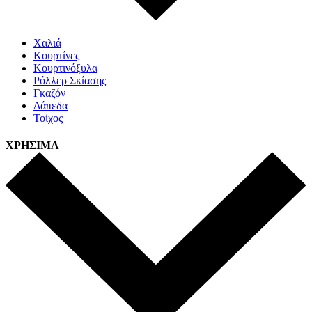
Χαλιά
Κουρτίνες
Κουρτινόξυλα
Ρόλλερ Σκίασης
Γκαζόν
Δάπεδα
Τοίχος
ΧΡΗΣΙΜΑ