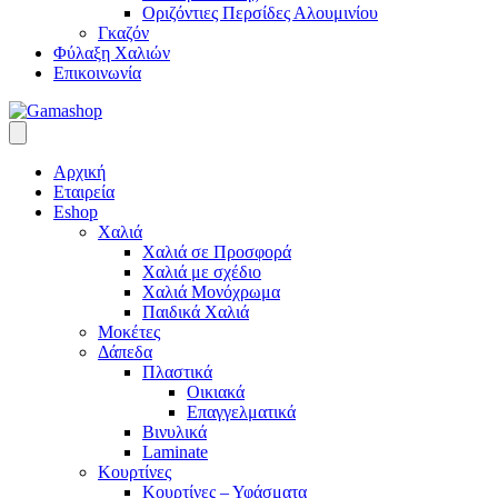
Οριζόντιες Περσίδες Αλουμινίου
Γκαζόν
Φύλαξη Χαλιών
Επικοινωνία
Αρχική
Εταιρεία
Eshop
Χαλιά
Χαλιά σε Προσφορά
Χαλιά με σχέδιο
Χαλιά Μονόχρωμα
Παιδικά Χαλιά
Μοκέτες
Δάπεδα
Πλαστικά
Οικιακά
Επαγγελματικά
Βινυλικά
Laminate
Κουρτίνες
Κουρτίνες – Υφάσματα