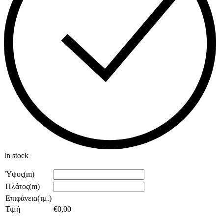
In stock
Ύψος(m)
Πλάτος(m)
Επιφάνεια(τμ.)
Τιμή
€
0,00