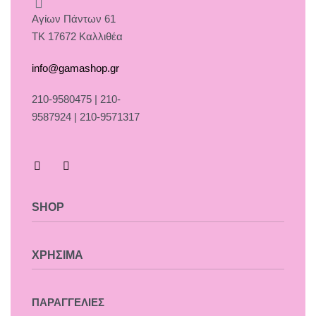
Αγίων Πάντων 61
ΤΚ 17672 Καλλιθέα
info@gamashop.gr
210-9580475 | 210-
9587924 | 210-9571317
SHOP
Χαλιά
ΧΡΗΣΙΜΑ
Κουρτίνες
Κουρτινόξυλα
Τρόποι Πληρωμής
ΠΑΡΑΓΓΕΛΙΕΣ
Ρόλλερ Σκίασης