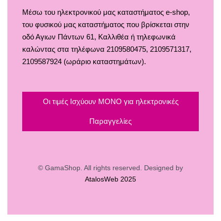
Τρόποι & Έξοδα Αποστολής
Μέσω του ηλεκτρονικού μας καταστήματος
e-shop,
Γκαζόν
Επιστροφές
του φυσικού μας καταστήματος που βρίσκεται στην
Δάπεδα
Οροι και Προϋποθέσεις Χρήσης
οδό Αγιων Πάντων 61, Καλλιθέα ή τηλεφωνικά
Τοίχος
Προστασία Απορρήτου
καλώντας στα τηλέφωνα 2109580475, 2109571317,
2109587924 (ωράριο καταστημάτων).
Οι τιμές Ισχύουν ΜΟΝΟ για ηλεκτρονικές
Παραγγελίες
© GamaShop. All rights reserved. Designed by
AtalosWeb 2025