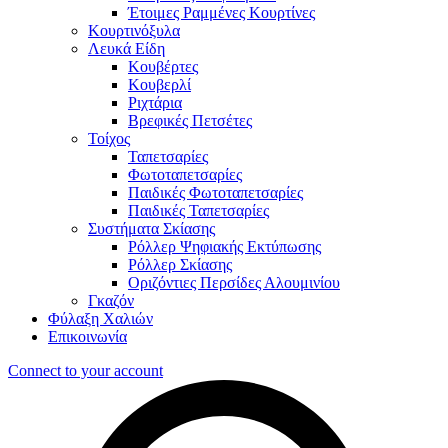
Έτοιμες Ραμμένες Κουρτίνες
Κουρτινόξυλα
Λευκά Είδη
Κουβέρτες
Κουβερλί
Ριχτάρια
Βρεφικές Πετσέτες
Τοίχος
Ταπετσαρίες
Φωτοταπετσαρίες
Παιδικές Φωτοταπετσαρίες
Παιδικές Ταπετσαρίες
Συστήματα Σκίασης
Ρόλλερ Ψηφιακής Εκτύπωσης
Ρόλλερ Σκίασης
Οριζόντιες Περσίδες Αλουμινίου
Γκαζόν
Φύλαξη Χαλιών
Επικοινωνία
Connect to your account