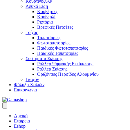
Κουρτινόξυλα
Λευκά Είδη
Κουβέρτες
Κουβερλί
Ριχτάρια
Βρεφικές Πετσέτες
Τοίχος
Ταπετσαρίες
Φωτοταπετσαρίες
Παιδικές Φωτοταπετσαρίες
Παιδικές Ταπετσαρίες
Συστήματα Σκίασης
Ρόλλερ Ψηφιακής Εκτύπωσης
Ρόλλερ Σκίασης
Οριζόντιες Περσίδες Αλουμινίου
Γκαζόν
Φύλαξη Χαλιών
Επικοινωνία
Αρχική
Εταιρεία
Eshop