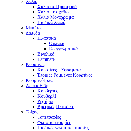
Χαλιά
Χαλιά σε Προσφορά
Χαλιά με σχέδιο
Χαλιά Μονόχρωμα
Παιδικά Χαλιά
Μοκέτες
Δάπεδα
Πλαστικά
Οικιακά
Επαγγελματικά
Βινυλικά
Laminate
Κουρτίνες
Κουρτίνες – Υφάσματα
Έτοιμες Ραμμένες Κουρτίνες
Κουρτινόξυλα
Λευκά Είδη
Κουβέρτες
Κουβερλί
Ριχτάρια
Βρεφικές Πετσέτες
Τοίχος
Ταπετσαρίες
Φωτοταπετσαρίες
Παιδικές Φωτοταπετσαρίες