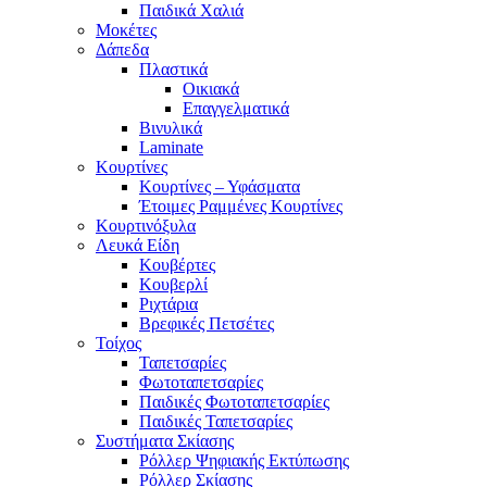
Παιδικά Χαλιά
Μοκέτες
Δάπεδα
Πλαστικά
Οικιακά
Επαγγελματικά
Βινυλικά
Laminate
Κουρτίνες
Κουρτίνες – Υφάσματα
Έτοιμες Ραμμένες Κουρτίνες
Κουρτινόξυλα
Λευκά Είδη
Κουβέρτες
Κουβερλί
Ριχτάρια
Βρεφικές Πετσέτες
Τοίχος
Ταπετσαρίες
Φωτοταπετσαρίες
Παιδικές Φωτοταπετσαρίες
Παιδικές Ταπετσαρίες
Συστήματα Σκίασης
Ρόλλερ Ψηφιακής Εκτύπωσης
Ρόλλερ Σκίασης