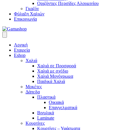
Οριζόντιες Περσίδες Αλουμινίου
Γκαζόν
Φύλαξη Χαλιών
Επικοινωνία
Αρχική
Εταιρεία
Eshop
Χαλιά
Χαλιά σε Προσφορά
Χαλιά με σχέδιο
Χαλιά Μονόχρωμα
Παιδικά Χαλιά
Μοκέτες
Δάπεδα
Πλαστικά
Οικιακά
Επαγγελματικά
Βινυλικά
Laminate
Κουρτίνες
Κουρτίνες – Υφάσματα