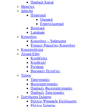
Παιδικά Χαλιά
Μοκέτες
Δάπεδα
Πλαστικά
Οικιακά
Επαγγελματικά
Βινυλικά
Laminate
Κουρτίνες
Κουρτίνες – Υφάσματα
Έτοιμες Ραμμένες Κουρτίνες
Κουρτινόξυλα
Λευκά Είδη
Κουβέρτες
Κουβερλί
Ριχτάρια
Βρεφικές Πετσέτες
Τοίχος
Ταπετσαρίες
Φωτοταπετσαρίες
Παιδικές Φωτοταπετσαρίες
Παιδικές Ταπετσαρίες
Συστήματα Σκίασης
Ρόλλερ Ψηφιακής Εκτύπωσης
Ρόλλερ Σκίασης