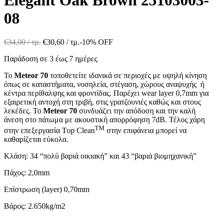
08
€
34,00
/ τμ.
€
30,60
/ τμ.
-10% OFF
Παράδοση σε 3 έως 7 ημέρες
Το
Meteor 70
τοποθετείτε ιδανικά σε περιοχές με υψηλή κίνηση
όπως σε καταστήματα, νοσηλεία, στέγαση, χώρους αναψυχής ή
κέντρα περίθαλψης και φροντίδας. Παρέχει wear layer 0,7mm για
εξαιρετική αντοχή στη τριβή, στις γρατζουνιές καθώς και στους
λεκέδες. Το
Meteor 70
συνδυάζει την απόδοση και την καλή
άνεση στο πάτωμα με ακουστική απορρόφηση 7dB. Τέλος χάρη
TM
στην επεξεργασία Τop Clean
στην επιφάνεια μπορεί να
καθαρίζεται εύκολα.
Κλάση: 34 “πολύ βαριά οικιακή” και 43 “βαριά βιομηχανική”
Πάχος: 2,0mm
Επίστρωση (layer) 0,70mm
Βάρος: 2.650kg/m2