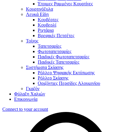
Έτοιμες Ραμμένες Κουρτίνες
Κουρτινόξυλα
Λευκά Είδη
Κουβέρτες
Κουβερλί
Ριχτάρια
Βρεφικές Πετσέτες
Τοίχος
Ταπετσαρίες
Φωτοταπετσαρίες
Παιδικές Φωτοταπετσαρίες
Παιδικές Ταπετσαρίες
Συστήματα Σκίασης
Ρόλλερ Ψηφιακής Εκτύπωσης
Ρόλλερ Σκίασης
Οριζόντιες Περσίδες Αλουμινίου
Γκαζόν
Φύλαξη Χαλιών
Επικοινωνία
Connect to your account