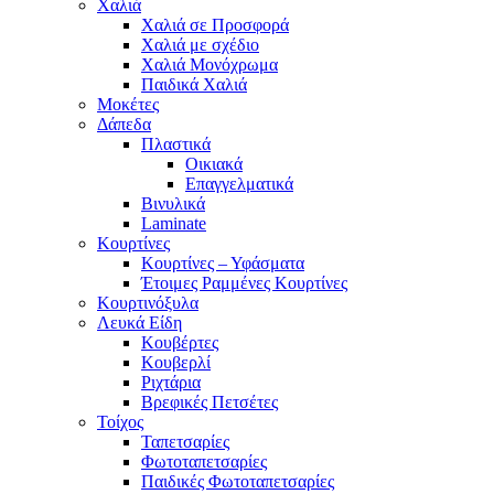
Χαλιά
Χαλιά σε Προσφορά
Χαλιά με σχέδιο
Χαλιά Μονόχρωμα
Παιδικά Χαλιά
Μοκέτες
Δάπεδα
Πλαστικά
Οικιακά
Επαγγελματικά
Βινυλικά
Laminate
Κουρτίνες
Κουρτίνες – Υφάσματα
Έτοιμες Ραμμένες Κουρτίνες
Κουρτινόξυλα
Λευκά Είδη
Κουβέρτες
Κουβερλί
Ριχτάρια
Βρεφικές Πετσέτες
Τοίχος
Ταπετσαρίες
Φωτοταπετσαρίες
Παιδικές Φωτοταπετσαρίες