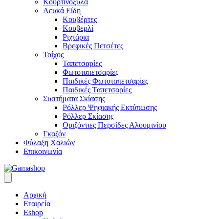
Κουρτινόξυλα
Λευκά Είδη
Κουβέρτες
Κουβερλί
Ριχτάρια
Βρεφικές Πετσέτες
Τοίχος
Ταπετσαρίες
Φωτοταπετσαρίες
Παιδικές Φωτοταπετσαρίες
Παιδικές Ταπετσαρίες
Συστήματα Σκίασης
Ρόλλερ Ψηφιακής Εκτύπωσης
Ρόλλερ Σκίασης
Οριζόντιες Περσίδες Αλουμινίου
Γκαζόν
Φύλαξη Χαλιών
Επικοινωνία
Αρχική
Εταιρεία
Eshop