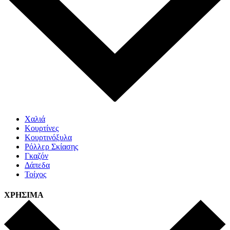
Χαλιά
Κουρτίνες
Κουρτινόξυλα
Ρόλλερ Σκίασης
Γκαζόν
Δάπεδα
Τοίχος
ΧΡΗΣΙΜΑ