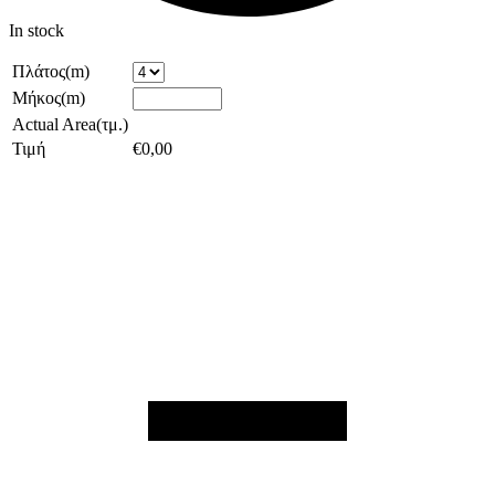
In stock
Πλάτος(m)
Μήκος(m)
Actual Area(τμ.)
Τιμή
€
0,00