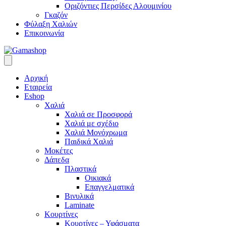
Οριζόντιες Περσίδες Αλουμινίου
Γκαζόν
Φύλαξη Χαλιών
Επικοινωνία
Αρχική
Εταιρεία
Eshop
Χαλιά
Χαλιά σε Προσφορά
Χαλιά με σχέδιο
Χαλιά Μονόχρωμα
Παιδικά Χαλιά
Μοκέτες
Δάπεδα
Πλαστικά
Οικιακά
Επαγγελματικά
Βινυλικά
Laminate
Κουρτίνες
Κουρτίνες – Υφάσματα