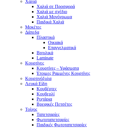
Χαλιά
Χαλιά σε Προσφορά
Χαλιά με σχέδιο
Χαλιά Μονόχρωμα
Παιδικά Χαλιά
Μοκέτες
Δάπεδα
Πλαστικά
Οικιακά
Επαγγελματικά
Βινυλικά
Laminate
Κουρτίνες
Κουρτίνες – Υφάσματα
Έτοιμες Ραμμένες Κουρτίνες
Κουρτινόξυλα
Λευκά Είδη
Κουβέρτες
Κουβερλί
Ριχτάρια
Βρεφικές Πετσέτες
Τοίχος
Ταπετσαρίες
Φωτοταπετσαρίες
Παιδικές Φωτοταπετσαρίες