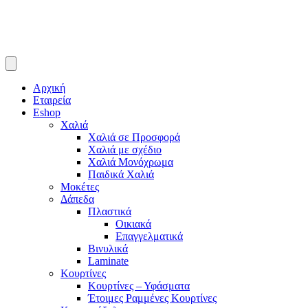
Αρχική
Εταιρεία
Eshop
Χαλιά
Χαλιά σε Προσφορά
Χαλιά με σχέδιο
Χαλιά Μονόχρωμα
Παιδικά Χαλιά
Μοκέτες
Δάπεδα
Πλαστικά
Οικιακά
Επαγγελματικά
Βινυλικά
Laminate
Κουρτίνες
Κουρτίνες – Υφάσματα
Έτοιμες Ραμμένες Κουρτίνες