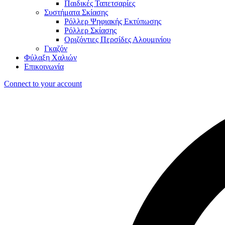
Παιδικές Ταπετσαρίες
Συστήματα Σκίασης
Ρόλλερ Ψηφιακής Εκτύπωσης
Ρόλλερ Σκίασης
Οριζόντιες Περσίδες Αλουμινίου
Γκαζόν
Φύλαξη Χαλιών
Επικοινωνία
Connect to your account