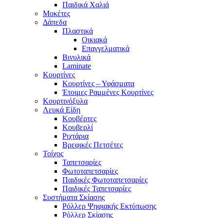
Παιδικά Χαλιά
Μοκέτες
Δάπεδα
Πλαστικά
Οικιακά
Επαγγελματικά
Βινυλικά
Laminate
Κουρτίνες
Κουρτίνες – Υφάσματα
Έτοιμες Ραμμένες Κουρτίνες
Κουρτινόξυλα
Λευκά Είδη
Κουβέρτες
Κουβερλί
Ριχτάρια
Βρεφικές Πετσέτες
Τοίχος
Ταπετσαρίες
Φωτοταπετσαρίες
Παιδικές Φωτοταπετσαρίες
Παιδικές Ταπετσαρίες
Συστήματα Σκίασης
Ρόλλερ Ψηφιακής Εκτύπωσης
Ρόλλερ Σκίασης