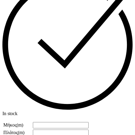
In stock
Μήκος(m)
Πλάτος(m)