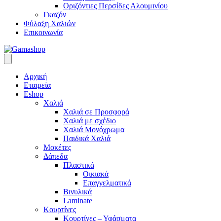
Οριζόντιες Περσίδες Αλουμινίου
Γκαζόν
Φύλαξη Χαλιών
Επικοινωνία
Αρχική
Εταιρεία
Eshop
Χαλιά
Χαλιά σε Προσφορά
Χαλιά με σχέδιο
Χαλιά Μονόχρωμα
Παιδικά Χαλιά
Μοκέτες
Δάπεδα
Πλαστικά
Οικιακά
Επαγγελματικά
Βινυλικά
Laminate
Κουρτίνες
Κουρτίνες – Υφάσματα