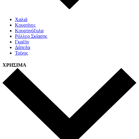
Χαλιά
Κουρτίνες
Κουρτινόξυλα
Ρόλλερ Σκίασης
Γκαζόν
Δάπεδα
Τοίχος
ΧΡΗΣΙΜΑ