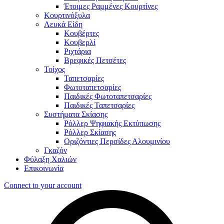
Έτοιμες Ραμμένες Κουρτίνες
Κουρτινόξυλα
Λευκά Είδη
Κουβέρτες
Κουβερλί
Ριχτάρια
Βρεφικές Πετσέτες
Τοίχος
Ταπετσαρίες
Φωτοταπετσαρίες
Παιδικές Φωτοταπετσαρίες
Παιδικές Ταπετσαρίες
Συστήματα Σκίασης
Ρόλλερ Ψηφιακής Εκτύπωσης
Ρόλλερ Σκίασης
Οριζόντιες Περσίδες Αλουμινίου
Γκαζόν
Φύλαξη Χαλιών
Επικοινωνία
Connect to your account