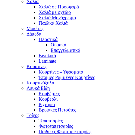
Χαλιά
Χαλιά σε Προσφορά
Χαλιά με σχέδιο
Χαλιά Μονόχρωμα
Παιδικά Χαλιά
Μοκέτες
Δάπεδα
Πλαστικά
Οικιακά
Επαγγελματικά
Βινυλικά
Laminate
Κουρτίνες
Κουρτίνες – Υφάσματα
Έτοιμες Ραμμένες Κουρτίνες
Κουρτινόξυλα
Λευκά Είδη
Κουβέρτες
Κουβερλί
Ριχτάρια
Βρεφικές Πετσέτες
Τοίχος
Ταπετσαρίες
Φωτοταπετσαρίες
Παιδικές Φωτοταπετσαρίες