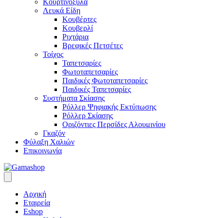
Κουρτινόξυλα
Λευκά Είδη
Κουβέρτες
Κουβερλί
Ριχτάρια
Βρεφικές Πετσέτες
Τοίχος
Ταπετσαρίες
Φωτοταπετσαρίες
Παιδικές Φωτοταπετσαρίες
Παιδικές Ταπετσαρίες
Συστήματα Σκίασης
Ρόλλερ Ψηφιακής Εκτύπωσης
Ρόλλερ Σκίασης
Οριζόντιες Περσίδες Αλουμινίου
Γκαζόν
Φύλαξη Χαλιών
Επικοινωνία
Αρχική
Εταιρεία
Eshop