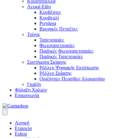
Κουρτινόξυλα
Λευκά Είδη
Κουβέρτες
Κουβερλί
Ριχτάρια
Βρεφικές Πετσέτες
Τοίχος
Ταπετσαρίες
Φωτοταπετσαρίες
Παιδικές Φωτοταπετσαρίες
Παιδικές Ταπετσαρίες
Συστήματα Σκίασης
Ρόλλερ Ψηφιακής Εκτύπωσης
Ρόλλερ Σκίασης
Οριζόντιες Περσίδες Αλουμινίου
Γκαζόν
Φύλαξη Χαλιών
Επικοινωνία
Αρχική
Εταιρεία
Eshop