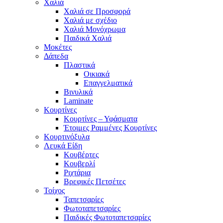
Χαλιά
Χαλιά σε Προσφορά
Χαλιά με σχέδιο
Χαλιά Μονόχρωμα
Παιδικά Χαλιά
Μοκέτες
Δάπεδα
Πλαστικά
Οικιακά
Επαγγελματικά
Βινυλικά
Laminate
Κουρτίνες
Κουρτίνες – Υφάσματα
Έτοιμες Ραμμένες Κουρτίνες
Κουρτινόξυλα
Λευκά Είδη
Κουβέρτες
Κουβερλί
Ριχτάρια
Βρεφικές Πετσέτες
Τοίχος
Ταπετσαρίες
Φωτοταπετσαρίες
Παιδικές Φωτοταπετσαρίες