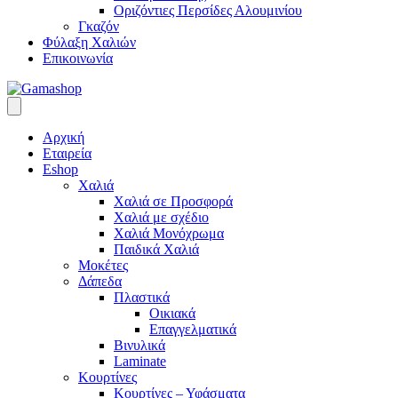
Οριζόντιες Περσίδες Αλουμινίου
Γκαζόν
Φύλαξη Χαλιών
Επικοινωνία
Αρχική
Εταιρεία
Eshop
Χαλιά
Χαλιά σε Προσφορά
Χαλιά με σχέδιο
Χαλιά Μονόχρωμα
Παιδικά Χαλιά
Μοκέτες
Δάπεδα
Πλαστικά
Οικιακά
Επαγγελματικά
Βινυλικά
Laminate
Κουρτίνες
Κουρτίνες – Υφάσματα