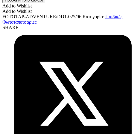
Προσθήκη στο καλάθι
Add to Wishlist
Add to Wishlist
FOTOTAP-ADVENTURE/DD1-025/96
Κατηγορία:
Παιδικές
Φωτοταπετσαρίες
SHARE