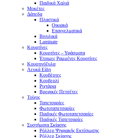
Παιδικά Χαλιά
Μοκέτες
Δάπεδα
Πλαστικά
Οικιακά
Επαγγελματικά
Βινυλικά
Laminate
Κουρτίνες
Κουρτίνες – Υφάσματα
Έτοιμες Ραμμένες Κουρτίνες
Κουρτινόξυλα
Λευκά Είδη
Κουβέρτες
Κουβερλί
Ριχτάρια
Βρεφικές Πετσέτες
Τοίχος
Ταπετσαρίες
Φωτοταπετσαρίες
Παιδικές Φωτοταπετσαρίες
Παιδικές Ταπετσαρίες
Συστήματα Σκίασης
Ρόλλερ Ψηφιακής Εκτύπωσης
Ρόλλερ Σκίασης