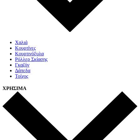
Χαλιά
Κουρτίνες
Κουρτινόξυλα
Ρόλλερ Σκίασης
Γκαζόν
Δάπεδα
Τοίχος
ΧΡΗΣΙΜΑ