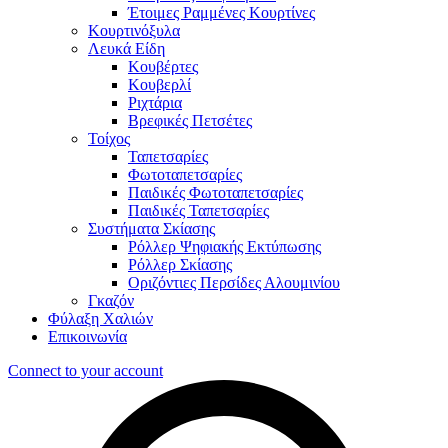
Έτοιμες Ραμμένες Κουρτίνες
Κουρτινόξυλα
Λευκά Είδη
Κουβέρτες
Κουβερλί
Ριχτάρια
Βρεφικές Πετσέτες
Τοίχος
Ταπετσαρίες
Φωτοταπετσαρίες
Παιδικές Φωτοταπετσαρίες
Παιδικές Ταπετσαρίες
Συστήματα Σκίασης
Ρόλλερ Ψηφιακής Εκτύπωσης
Ρόλλερ Σκίασης
Οριζόντιες Περσίδες Αλουμινίου
Γκαζόν
Φύλαξη Χαλιών
Επικοινωνία
Connect to your account