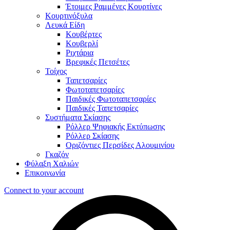
Έτοιμες Ραμμένες Κουρτίνες
Κουρτινόξυλα
Λευκά Είδη
Κουβέρτες
Κουβερλί
Ριχτάρια
Βρεφικές Πετσέτες
Τοίχος
Ταπετσαρίες
Φωτοταπετσαρίες
Παιδικές Φωτοταπετσαρίες
Παιδικές Ταπετσαρίες
Συστήματα Σκίασης
Ρόλλερ Ψηφιακής Εκτύπωσης
Ρόλλερ Σκίασης
Οριζόντιες Περσίδες Αλουμινίου
Γκαζόν
Φύλαξη Χαλιών
Επικοινωνία
Connect to your account