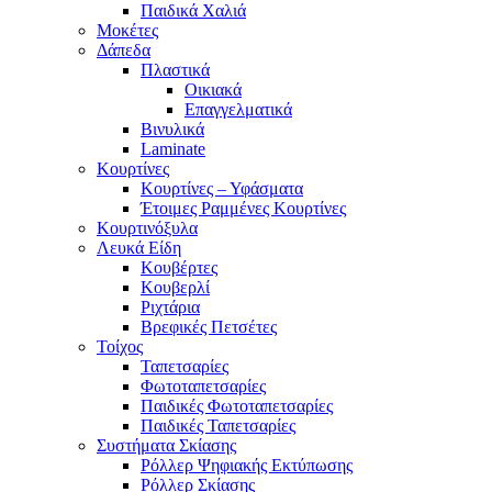
Παιδικά Χαλιά
Μοκέτες
Δάπεδα
Πλαστικά
Οικιακά
Επαγγελματικά
Βινυλικά
Laminate
Κουρτίνες
Κουρτίνες – Υφάσματα
Έτοιμες Ραμμένες Κουρτίνες
Κουρτινόξυλα
Λευκά Είδη
Κουβέρτες
Κουβερλί
Ριχτάρια
Βρεφικές Πετσέτες
Τοίχος
Ταπετσαρίες
Φωτοταπετσαρίες
Παιδικές Φωτοταπετσαρίες
Παιδικές Ταπετσαρίες
Συστήματα Σκίασης
Ρόλλερ Ψηφιακής Εκτύπωσης
Ρόλλερ Σκίασης