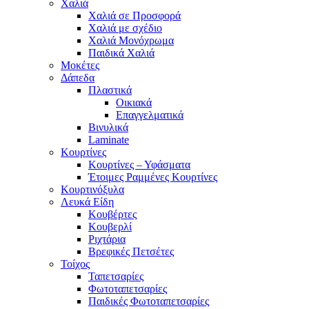
Χαλιά
Χαλιά σε Προσφορά
Χαλιά με σχέδιο
Χαλιά Μονόχρωμα
Παιδικά Χαλιά
Μοκέτες
Δάπεδα
Πλαστικά
Οικιακά
Επαγγελματικά
Βινυλικά
Laminate
Κουρτίνες
Κουρτίνες – Υφάσματα
Έτοιμες Ραμμένες Κουρτίνες
Κουρτινόξυλα
Λευκά Είδη
Κουβέρτες
Κουβερλί
Ριχτάρια
Βρεφικές Πετσέτες
Τοίχος
Ταπετσαρίες
Φωτοταπετσαρίες
Παιδικές Φωτοταπετσαρίες