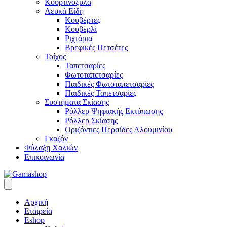
Κουρτινόξυλα
Λευκά Είδη
Κουβέρτες
Κουβερλί
Ριχτάρια
Βρεφικές Πετσέτες
Τοίχος
Ταπετσαρίες
Φωτοταπετσαρίες
Παιδικές Φωτοταπετσαρίες
Παιδικές Ταπετσαρίες
Συστήματα Σκίασης
Ρόλλερ Ψηφιακής Εκτύπωσης
Ρόλλερ Σκίασης
Οριζόντιες Περσίδες Αλουμινίου
Γκαζόν
Φύλαξη Χαλιών
Επικοινωνία
Αρχική
Εταιρεία
Eshop