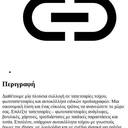
Περιγραφή
Διαθέτουμε μία πλούσια συλλογή σε ταπετσαρίες τοίχου,
φωτοταπετσαρίες και αυτοκόλλητα ειδικών προδιαγραφών. Μια
οικονομική λύση και ένας εύκολος τρόπος να ανανεώσετε το χώρο
σας. Επιλέξτε ταπετσαρίες – φωτοταπετσαρίες ανάγλυφες,
βινυλικές, χάρτινες, τρισδιάστατες με παιδικές παραστάσεις και
τοπία. Επιπλέον, υπάρχουν αυτοκόλλητα τοίχου με γνωστούς
ήρωες της disney, με λουλούδια και με σχέδια ιδανικά για σαλόνι