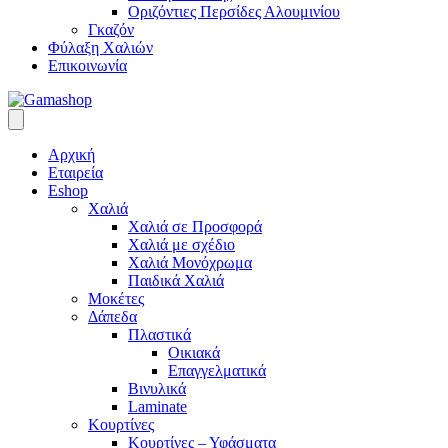
Οριζόντιες Περσίδες Αλουμινίου
Γκαζόν
Φύλαξη Χαλιών
Επικοινωνία
Αρχική
Εταιρεία
Eshop
Χαλιά
Χαλιά σε Προσφορά
Χαλιά με σχέδιο
Χαλιά Μονόχρωμα
Παιδικά Χαλιά
Μοκέτες
Δάπεδα
Πλαστικά
Οικιακά
Επαγγελματικά
Βινυλικά
Laminate
Κουρτίνες
Κουρτίνες – Υφάσματα