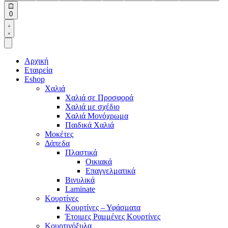
Open
0
cart
Open
Account
details
Αρχική
Εταιρεία
Eshop
Χαλιά
Χαλιά σε Προσφορά
Χαλιά με σχέδιο
Χαλιά Μονόχρωμα
Παιδικά Χαλιά
Μοκέτες
Δάπεδα
Πλαστικά
Οικιακά
Επαγγελματικά
Βινυλικά
Laminate
Κουρτίνες
Κουρτίνες – Υφάσματα
Έτοιμες Ραμμένες Κουρτίνες
Κουρτινόξυλα