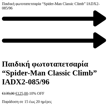
Παιδική φωτοταπετσαρία “Spider-Man Classic Climb” IADX2-
085/96
Product
navigation
Previous
product:
Next
product:
Παιδική φωτοταπετσαρία
“Spider-Man Classic Climb”
IADX2-085/96
Original
Η
€
139,00
€
125,00
-10% OFF
price
τρέχουσα
Παράδοση σε 15 έως 20 ημέρες
was:
τιμή
€139,00.
είναι: