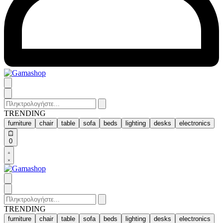
Search
for:
TRENDING
furniture
chair
table
sofa
beds
lighting
desks
electronics
Open
0
cart
Open
Account
details
Search
for:
TRENDING
furniture
chair
table
sofa
beds
lighting
desks
electronics