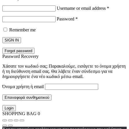
Username or email address
*
Password
*
Remember me
SIGN IN
Forgot password
Password Recovery
Χάσατε τον κωδικό σας; Παρακαλούμε, εισάγετε το όνομα χρήστη
ή τη διεύθυνση email σας. Θα λάβετε έναν σύνδεσμο για να
δημιουργήσετε ένα νέο κωδικό μέσω email.
Όνομα χρήστη ή email
Επαναφορά συνθηματικού
Login
SHOPPING BAG
0