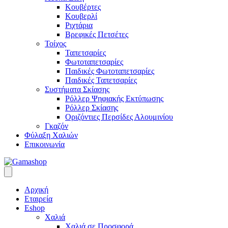
Κουβέρτες
Κουβερλί
Ριχτάρια
Βρεφικές Πετσέτες
Τοίχος
Ταπετσαρίες
Φωτοταπετσαρίες
Παιδικές Φωτοταπετσαρίες
Παιδικές Ταπετσαρίες
Συστήματα Σκίασης
Ρόλλερ Ψηφιακής Εκτύπωσης
Ρόλλερ Σκίασης
Οριζόντιες Περσίδες Αλουμινίου
Γκαζόν
Φύλαξη Χαλιών
Επικοινωνία
Αρχική
Εταιρεία
Eshop
Χαλιά
Χαλιά σε Προσφορά