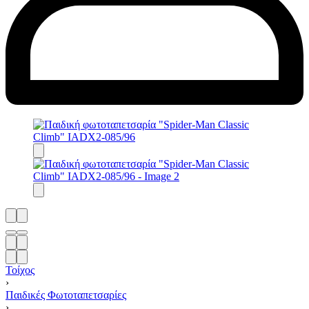
Τοίχος
›
Παιδικές Φωτοταπετσαρίες
›