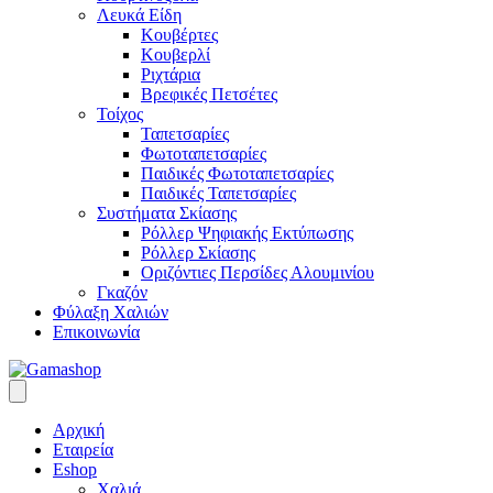
Λευκά Είδη
Κουβέρτες
Κουβερλί
Ριχτάρια
Βρεφικές Πετσέτες
Τοίχος
Ταπετσαρίες
Φωτοταπετσαρίες
Παιδικές Φωτοταπετσαρίες
Παιδικές Ταπετσαρίες
Συστήματα Σκίασης
Ρόλλερ Ψηφιακής Εκτύπωσης
Ρόλλερ Σκίασης
Οριζόντιες Περσίδες Αλουμινίου
Γκαζόν
Φύλαξη Χαλιών
Επικοινωνία
Αρχική
Εταιρεία
Eshop
Χαλιά