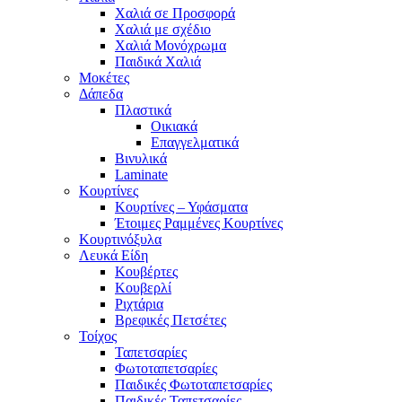
Χαλιά σε Προσφορά
Χαλιά με σχέδιο
Χαλιά Μονόχρωμα
Παιδικά Χαλιά
Μοκέτες
Δάπεδα
Πλαστικά
Οικιακά
Επαγγελματικά
Βινυλικά
Laminate
Κουρτίνες
Κουρτίνες – Υφάσματα
Έτοιμες Ραμμένες Κουρτίνες
Κουρτινόξυλα
Λευκά Είδη
Κουβέρτες
Κουβερλί
Ριχτάρια
Βρεφικές Πετσέτες
Τοίχος
Ταπετσαρίες
Φωτοταπετσαρίες
Παιδικές Φωτοταπετσαρίες
Παιδικές Ταπετσαρίες