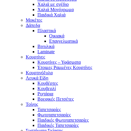
Χαλιά με σχέδιο
Χαλιά Μονόχρωμα
Παιδικά Χαλιά
Μοκέτες
Δάπεδα
Πλαστικά
Οικιακά
Επαγγελματικά
Βινυλικά
Laminate
Κουρτίνες
Κουρτίνες – Υφάσματα
Έτοιμες Ραμμένες Κουρτίνες
Κουρτινόξυλα
Λευκά Είδη
Κουβέρτες
Κουβερλί
Ριχτάρια
Βρεφικές Πετσέτες
Τοίχος
Ταπετσαρίες
Φωτοταπετσαρίες
Παιδικές Φωτοταπετσαρίες
Παιδικές Ταπετσαρίες
Συστήματα Σκίασης