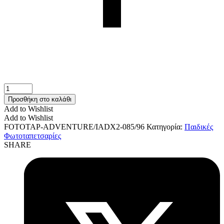
Παιδική
φωτοταπετσαρία
Προσθήκη στο καλάθι
"Spider-
Add to Wishlist
Man
Add to Wishlist
Classic
FOTOTAP-ADVENTURE/IADX2-085/96
Κατηγορία:
Παιδικές
Climb"
Φωτοταπετσαρίες
IADX2-
SHARE
085/96
ποσότητα