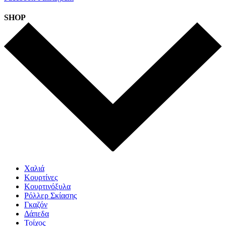
SHOP
Χαλιά
Κουρτίνες
Κουρτινόξυλα
Ρόλλερ Σκίασης
Γκαζόν
Δάπεδα
Τοίχος