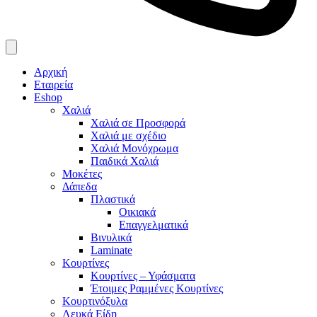
Αρχική
Εταιρεία
Eshop
Χαλιά
Χαλιά σε Προσφορά
Χαλιά με σχέδιο
Χαλιά Μονόχρωμα
Παιδικά Χαλιά
Μοκέτες
Δάπεδα
Πλαστικά
Οικιακά
Επαγγελματικά
Βινυλικά
Laminate
Κουρτίνες
Κουρτίνες – Υφάσματα
Έτοιμες Ραμμένες Κουρτίνες
Κουρτινόξυλα
Λευκά Είδη