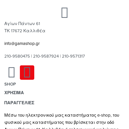
Αγίων Πάντων 61
ΤΚ 17672 Καλλιθέα
info@gamashop.gr
210-9580475 | 210-9587924 | 210-9571317
SHOP
ΧΡΗΣΙΜΑ
Χαλιά
Κουρτίνες
Τρόποι Πληρωμής
ΠΑΡΑΓΓΕΛΙΕΣ
Κουρτινόξυλα
Τρόποι & Έξοδα Αποστολής
Μέσω του ηλεκτρονικού μας καταστήματος
e-shop,
του
Ρόλλερ Σκίασης
Επιστροφές
φυσικού μας καταστήματος που βρίσκεται στην οδό
Γκαζόν
Οροι και Προϋποθέσεις Χρήσης