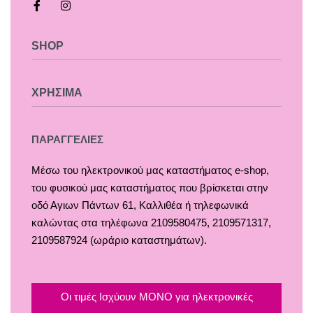
SHOP
Χαλιά
ΧΡΗΣΙΜΑ
Κουρτίνες
Κουρτινόξυλα
Τρόποι Πληρωμής
ΠΑΡΑΓΓΕΛΙΕΣ
Ρόλλερ Σκίασης
Τρόποι & Έξοδα Αποστολής
Μέσω του ηλεκτρονικού μας καταστήματος
e-shop,
Γκαζόν
Επιστροφές
του φυσικού μας καταστήματος που βρίσκεται στην
Δάπεδα
Οροι και Προϋποθέσεις Χρήσης
οδό Αγιων Πάντων 61, Καλλιθέα ή τηλεφωνικά
Τοίχος
Προστασία Απορρήτου
καλώντας στα τηλέφωνα 2109580475, 2109571317,
2109587924 (ωράριο καταστημάτων).
Οι τιμές Ισχύουν ΜΟΝΟ για ηλεκτρονικές