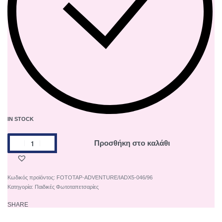
IN STOCK
Προσθήκη στο καλάθι
FOTOTAP-ADVENTURE/IADX5-046/96
Κατηγορία:
Παιδικές Φωτοταπετσαρίες
SHARE