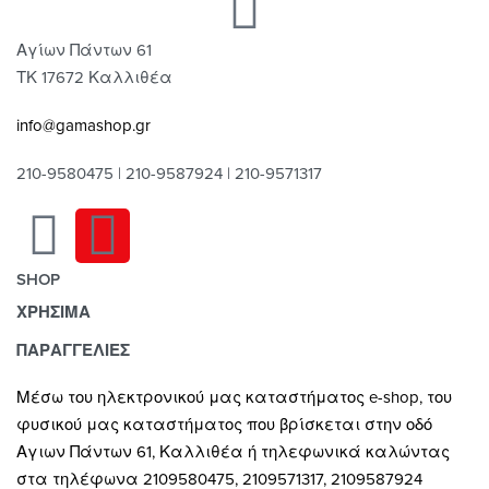
Αγίων Πάντων 61
ΤΚ 17672 Καλλιθέα
info@gamashop.gr
210-9580475 | 210-9587924 | 210-9571317
SHOP
ΧΡΗΣΙΜΑ
Χαλιά
Κουρτίνες
Τρόποι Πληρωμής
ΠΑΡΑΓΓΕΛΙΕΣ
Κουρτινόξυλα
Τρόποι & Έξοδα Αποστολής
Μέσω του ηλεκτρονικού μας καταστήματος
e-shop,
του
Ρόλλερ Σκίασης
Επιστροφές
φυσικού μας καταστήματος που βρίσκεται στην οδό
Γκαζόν
Οροι και Προϋποθέσεις Χρήσης
Αγιων Πάντων 61, Καλλιθέα ή τηλεφωνικά καλώντας
Δάπεδα
Προστασία Απορρήτου
στα τηλέφωνα 2109580475, 2109571317, 2109587924