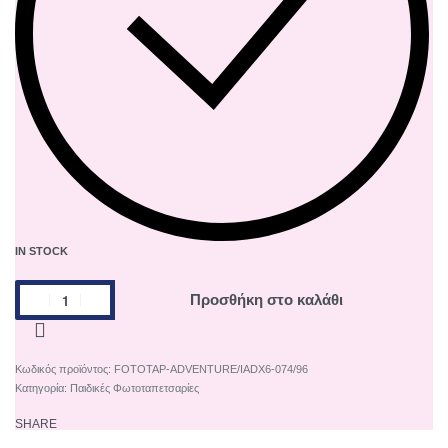
IN STOCK
Προσθήκη στο καλάθι
FOTOTAP-ADVENTURE/IADX6-074/96
Κατηγορία:
Παιδικές Φωτοταπετσαρίες
SHARE