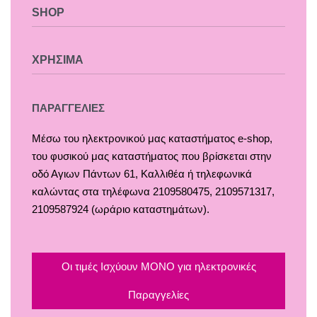
SHOP
Χαλιά
ΧΡΗΣΙΜΑ
Κουρτίνες
Κουρτινόξυλα
Τρόποι Πληρωμής
ΠΑΡΑΓΓΕΛΙΕΣ
Ρόλλερ Σκίασης
Τρόποι & Έξοδα Αποστολής
Μέσω του ηλεκτρονικού μας καταστήματος
e-shop,
Γκαζόν
Επιστροφές
του φυσικού μας καταστήματος που βρίσκεται στην
Δάπεδα
Οροι και Προϋποθέσεις Χρήσης
οδό Αγιων Πάντων 61, Καλλιθέα ή τηλεφωνικά
Τοίχος
Προστασία Απορρήτου
καλώντας στα τηλέφωνα 2109580475, 2109571317,
2109587924 (ωράριο καταστημάτων).
Οι τιμές Ισχύουν ΜΟΝΟ για ηλεκτρονικές
Παραγγελίες