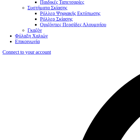
Παιδικές Ταπετσαρίες
Συστήματα Σκίασης
Ρόλλερ Ψηφιακής Εκτύπωσης
Ρόλλερ Σκίασης
Οριζόντιες Περσίδες Αλουμινίου
Γκαζόν
Φύλαξη Χαλιών
Επικοινωνία
Connect to your account