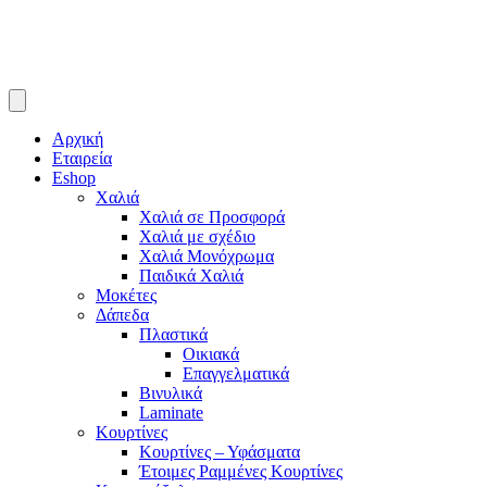
Αρχική
Εταιρεία
Eshop
Χαλιά
Χαλιά σε Προσφορά
Χαλιά με σχέδιο
Χαλιά Μονόχρωμα
Παιδικά Χαλιά
Μοκέτες
Δάπεδα
Πλαστικά
Οικιακά
Επαγγελματικά
Βινυλικά
Laminate
Κουρτίνες
Κουρτίνες – Υφάσματα
Έτοιμες Ραμμένες Κουρτίνες