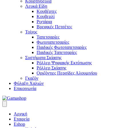
Κουρτινόξυλα
Λευκά Είδη
Κουβέρτες
Κουβερλί
Ριχτάρια
Βρεφικές Πετσέτες
Τοίχος
Ταπετσαρίες
Φωτοταπετσαρίες
Παιδικές Φωτοταπετσαρίες
Παιδικές Ταπετσαρίες
Συστήματα Σκίασης
Ρόλλερ Ψηφιακής Εκτύπωσης
Ρόλλερ Σκίασης
Οριζόντιες Περσίδες Αλουμινίου
Γκαζόν
Φύλαξη Χαλιών
Επικοινωνία
Αρχική
Εταιρεία
Eshop