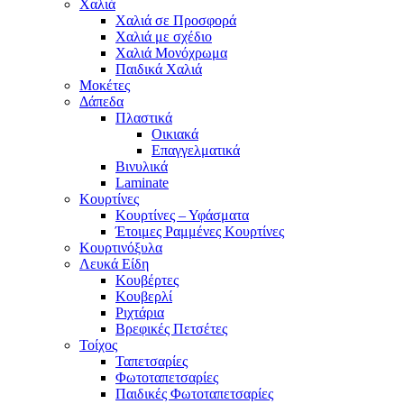
Χαλιά
Χαλιά σε Προσφορά
Χαλιά με σχέδιο
Χαλιά Μονόχρωμα
Παιδικά Χαλιά
Μοκέτες
Δάπεδα
Πλαστικά
Οικιακά
Επαγγελματικά
Βινυλικά
Laminate
Κουρτίνες
Κουρτίνες – Υφάσματα
Έτοιμες Ραμμένες Κουρτίνες
Κουρτινόξυλα
Λευκά Είδη
Κουβέρτες
Κουβερλί
Ριχτάρια
Βρεφικές Πετσέτες
Τοίχος
Ταπετσαρίες
Φωτοταπετσαρίες
Παιδικές Φωτοταπετσαρίες