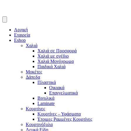
Αρχική
Εταιρεία
Eshop
Χαλιά
Χαλιά σε Προσφορά
Χαλιά με σχέδιο
Χαλιά Μονόχρωμα
Παιδικά Χαλιά
Μοκέτες
Δάπεδα
Πλαστικά
Οικιακά
Επαγγελματικά
Βινυλικά
Laminate
Κουρτίνες
Κουρτίνες – Υφάσματα
Έτοιμες Ραμμένες Κουρτίνες
Κουρτινόξυλα
Λευκά Είδη