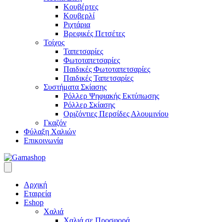
Κουβέρτες
Κουβερλί
Ριχτάρια
Βρεφικές Πετσέτες
Τοίχος
Ταπετσαρίες
Φωτοταπετσαρίες
Παιδικές Φωτοταπετσαρίες
Παιδικές Ταπετσαρίες
Συστήματα Σκίασης
Ρόλλερ Ψηφιακής Εκτύπωσης
Ρόλλερ Σκίασης
Οριζόντιες Περσίδες Αλουμινίου
Γκαζόν
Φύλαξη Χαλιών
Επικοινωνία
Αρχική
Εταιρεία
Eshop
Χαλιά
Χαλιά σε Προσφορά