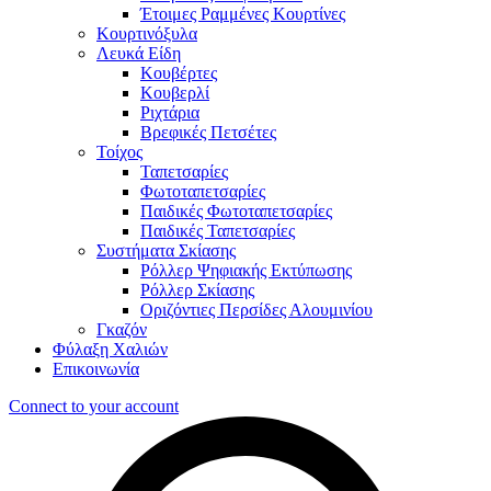
Έτοιμες Ραμμένες Κουρτίνες
Κουρτινόξυλα
Λευκά Είδη
Κουβέρτες
Κουβερλί
Ριχτάρια
Βρεφικές Πετσέτες
Τοίχος
Ταπετσαρίες
Φωτοταπετσαρίες
Παιδικές Φωτοταπετσαρίες
Παιδικές Ταπετσαρίες
Συστήματα Σκίασης
Ρόλλερ Ψηφιακής Εκτύπωσης
Ρόλλερ Σκίασης
Οριζόντιες Περσίδες Αλουμινίου
Γκαζόν
Φύλαξη Χαλιών
Επικοινωνία
Connect to your account