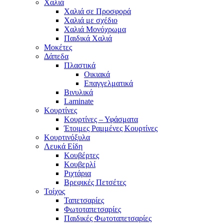
Χαλιά
Χαλιά σε Προσφορά
Χαλιά με σχέδιο
Χαλιά Μονόχρωμα
Παιδικά Χαλιά
Μοκέτες
Δάπεδα
Πλαστικά
Οικιακά
Επαγγελματικά
Βινυλικά
Laminate
Κουρτίνες
Κουρτίνες – Υφάσματα
Έτοιμες Ραμμένες Κουρτίνες
Κουρτινόξυλα
Λευκά Είδη
Κουβέρτες
Κουβερλί
Ριχτάρια
Βρεφικές Πετσέτες
Τοίχος
Ταπετσαρίες
Φωτοταπετσαρίες
Παιδικές Φωτοταπετσαρίες