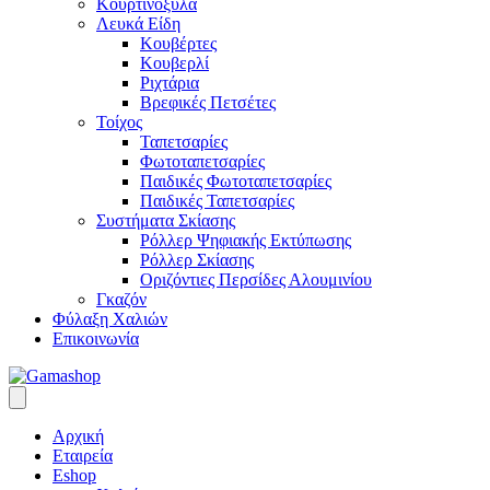
Κουρτινόξυλα
Λευκά Είδη
Κουβέρτες
Κουβερλί
Ριχτάρια
Βρεφικές Πετσέτες
Τοίχος
Ταπετσαρίες
Φωτοταπετσαρίες
Παιδικές Φωτοταπετσαρίες
Παιδικές Ταπετσαρίες
Συστήματα Σκίασης
Ρόλλερ Ψηφιακής Εκτύπωσης
Ρόλλερ Σκίασης
Οριζόντιες Περσίδες Αλουμινίου
Γκαζόν
Φύλαξη Χαλιών
Επικοινωνία
Αρχική
Εταιρεία
Eshop