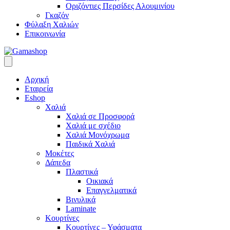
Οριζόντιες Περσίδες Αλουμινίου
Γκαζόν
Φύλαξη Χαλιών
Επικοινωνία
Αρχική
Εταιρεία
Eshop
Χαλιά
Χαλιά σε Προσφορά
Χαλιά με σχέδιο
Χαλιά Μονόχρωμα
Παιδικά Χαλιά
Μοκέτες
Δάπεδα
Πλαστικά
Οικιακά
Επαγγελματικά
Βινυλικά
Laminate
Κουρτίνες
Κουρτίνες – Υφάσματα