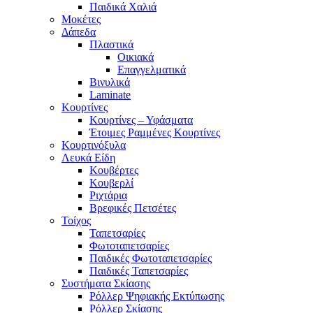
Παιδικά Χαλιά
Μοκέτες
Δάπεδα
Πλαστικά
Οικιακά
Επαγγελματικά
Βινυλικά
Laminate
Κουρτίνες
Κουρτίνες – Υφάσματα
Έτοιμες Ραμμένες Κουρτίνες
Κουρτινόξυλα
Λευκά Είδη
Κουβέρτες
Κουβερλί
Ριχτάρια
Βρεφικές Πετσέτες
Τοίχος
Ταπετσαρίες
Φωτοταπετσαρίες
Παιδικές Φωτοταπετσαρίες
Παιδικές Ταπετσαρίες
Συστήματα Σκίασης
Ρόλλερ Ψηφιακής Εκτύπωσης
Ρόλλερ Σκίασης