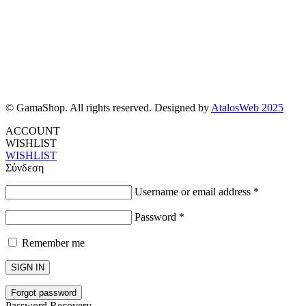
© GamaShop. All rights reserved. Designed by
AtalosWeb 2025
ACCOUNT
WISHLIST
WISHLIST
Σύνδεση
Username or email address
*
Password
*
Remember me
SIGN IN
Forgot password
Password Recovery