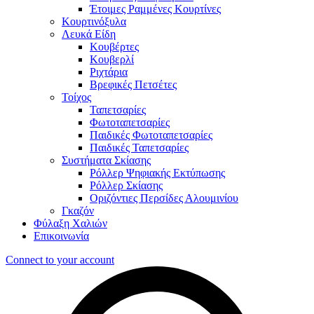
Έτοιμες Ραμμένες Κουρτίνες
Κουρτινόξυλα
Λευκά Είδη
Κουβέρτες
Κουβερλί
Ριχτάρια
Βρεφικές Πετσέτες
Τοίχος
Ταπετσαρίες
Φωτοταπετσαρίες
Παιδικές Φωτοταπετσαρίες
Παιδικές Ταπετσαρίες
Συστήματα Σκίασης
Ρόλλερ Ψηφιακής Εκτύπωσης
Ρόλλερ Σκίασης
Οριζόντιες Περσίδες Αλουμινίου
Γκαζόν
Φύλαξη Χαλιών
Επικοινωνία
Connect to your account