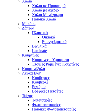
Χαλιά
Χαλιά σε Προσφορά
Χαλιά με σχέδιο
Χαλιά Μονόχρωμα
Παιδικά Χαλιά
Μοκέτες
Δάπεδα
Πλαστικά
Οικιακά
Επαγγελματικά
Βινυλικά
Laminate
Κουρτίνες
Κουρτίνες – Υφάσματα
Έτοιμες Ραμμένες Κουρτίνες
Κουρτινόξυλα
Λευκά Είδη
Κουβέρτες
Κουβερλί
Ριχτάρια
Βρεφικές Πετσέτες
Τοίχος
Ταπετσαρίες
Φωτοταπετσαρίες
Παιδικές Φωτοταπετσαρίες