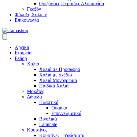
Οριζόντιες Περσίδες Αλουμινίου
Γκαζόν
Φύλαξη Χαλιών
Επικοινωνία
Αρχική
Εταιρεία
Eshop
Χαλιά
Χαλιά σε Προσφορά
Χαλιά με σχέδιο
Χαλιά Μονόχρωμα
Παιδικά Χαλιά
Μοκέτες
Δάπεδα
Πλαστικά
Οικιακά
Επαγγελματικά
Βινυλικά
Laminate
Κουρτίνες
Κουρτίνες – Υφάσματα