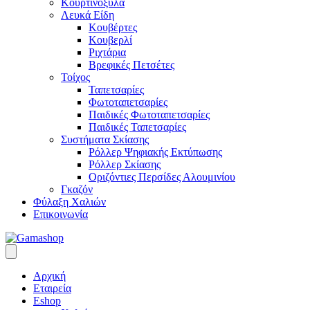
Κουρτινόξυλα
Λευκά Είδη
Κουβέρτες
Κουβερλί
Ριχτάρια
Βρεφικές Πετσέτες
Τοίχος
Ταπετσαρίες
Φωτοταπετσαρίες
Παιδικές Φωτοταπετσαρίες
Παιδικές Ταπετσαρίες
Συστήματα Σκίασης
Ρόλλερ Ψηφιακής Εκτύπωσης
Ρόλλερ Σκίασης
Οριζόντιες Περσίδες Αλουμινίου
Γκαζόν
Φύλαξη Χαλιών
Επικοινωνία
Αρχική
Εταιρεία
Eshop