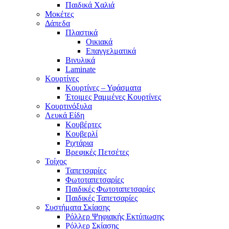
Παιδικά Χαλιά
Μοκέτες
Δάπεδα
Πλαστικά
Οικιακά
Επαγγελματικά
Βινυλικά
Laminate
Κουρτίνες
Κουρτίνες – Υφάσματα
Έτοιμες Ραμμένες Κουρτίνες
Κουρτινόξυλα
Λευκά Είδη
Κουβέρτες
Κουβερλί
Ριχτάρια
Βρεφικές Πετσέτες
Τοίχος
Ταπετσαρίες
Φωτοταπετσαρίες
Παιδικές Φωτοταπετσαρίες
Παιδικές Ταπετσαρίες
Συστήματα Σκίασης
Ρόλλερ Ψηφιακής Εκτύπωσης
Ρόλλερ Σκίασης