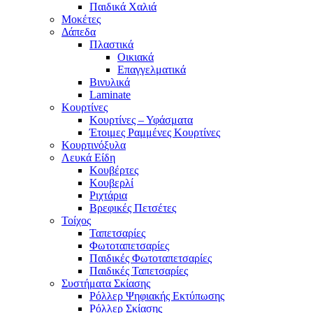
Παιδικά Χαλιά
Μοκέτες
Δάπεδα
Πλαστικά
Οικιακά
Επαγγελματικά
Βινυλικά
Laminate
Κουρτίνες
Κουρτίνες – Υφάσματα
Έτοιμες Ραμμένες Κουρτίνες
Κουρτινόξυλα
Λευκά Είδη
Κουβέρτες
Κουβερλί
Ριχτάρια
Βρεφικές Πετσέτες
Τοίχος
Ταπετσαρίες
Φωτοταπετσαρίες
Παιδικές Φωτοταπετσαρίες
Παιδικές Ταπετσαρίες
Συστήματα Σκίασης
Ρόλλερ Ψηφιακής Εκτύπωσης
Ρόλλερ Σκίασης