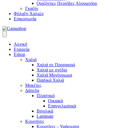
Οριζόντιες Περσίδες Αλουμινίου
Γκαζόν
Φύλαξη Χαλιών
Επικοινωνία
Αρχική
Εταιρεία
Eshop
Χαλιά
Χαλιά σε Προσφορά
Χαλιά με σχέδιο
Χαλιά Μονόχρωμα
Παιδικά Χαλιά
Μοκέτες
Δάπεδα
Πλαστικά
Οικιακά
Επαγγελματικά
Βινυλικά
Laminate
Κουρτίνες
Κουρτίνες – Υφάσματα