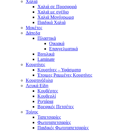
Χαλιά
Χαλιά σε Προσφορά
Χαλιά με σχέδιο
Χαλιά Μονόχρωμα
Παιδικά Χαλιά
Μοκέτες
Δάπεδα
Πλαστικά
Οικιακά
Επαγγελματικά
Βινυλικά
Laminate
Κουρτίνες
Κουρτίνες – Υφάσματα
Έτοιμες Ραμμένες Κουρτίνες
Κουρτινόξυλα
Λευκά Είδη
Κουβέρτες
Κουβερλί
Ριχτάρια
Βρεφικές Πετσέτες
Τοίχος
Ταπετσαρίες
Φωτοταπετσαρίες
Παιδικές Φωτοταπετσαρίες