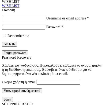
WISHLIST
WISHLIST
Σύνδεση
Username or email address
*
Password
*
Remember me
SIGN IN
Forgot password
Password Recovery
Χάσατε τον κωδικό σας; Παρακαλούμε, εισάγετε το όνομα χρήστη
ή τη διεύθυνση email σας. Θα λάβετε έναν σύνδεσμο για να
δημιουργήσετε ένα νέο κωδικό μέσω email.
Όνομα χρήστη ή email
Επαναφορά συνθηματικού
Login
SHOPPING BAG
0