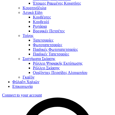
Έτοιμες Ραμμένες Κουρτίνες
Κουρτινόξυλα
Λευκά Είδη
Κουβέρτες
Κουβερλί
Ριχτάρια
Βρεφικές Πετσέτες
Τοίχος
Ταπετσαρίες
Φωτοταπετσαρίες
Παιδικές Φωτοταπετσαρίες
Παιδικές Ταπετσαρίες
Συστήματα Σκίασης
Ρόλλερ Ψηφιακής Εκτύπωσης
Ρόλλερ Σκίασης
Οριζόντιες Περσίδες Αλουμινίου
Γκαζόν
Φύλαξη Χαλιών
Επικοινωνία
Connect to your account