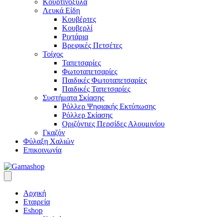
Κουρτινόξυλα
Λευκά Είδη
Κουβέρτες
Κουβερλί
Ριχτάρια
Βρεφικές Πετσέτες
Τοίχος
Ταπετσαρίες
Φωτοταπετσαρίες
Παιδικές Φωτοταπετσαρίες
Παιδικές Ταπετσαρίες
Συστήματα Σκίασης
Ρόλλερ Ψηφιακής Εκτύπωσης
Ρόλλερ Σκίασης
Οριζόντιες Περσίδες Αλουμινίου
Γκαζόν
Φύλαξη Χαλιών
Επικοινωνία
Αρχική
Εταιρεία
Eshop