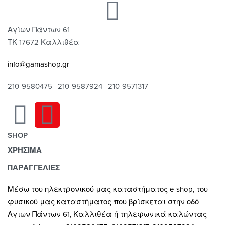
Αγίων Πάντων 61
ΤΚ 17672 Καλλιθέα
info@gamashop.gr
210-9580475 | 210-9587924 | 210-9571317
SHOP
ΧΡΗΣΙΜΑ
Χαλιά
Κουρτίνες
Τρόποι Πληρωμής
ΠΑΡΑΓΓΕΛΙΕΣ
Κουρτινόξυλα
Τρόποι & Έξοδα Αποστολής
Μέσω του ηλεκτρονικού μας καταστήματος
e-shop,
του
Ρόλλερ Σκίασης
Επιστροφές
φυσικού μας καταστήματος που βρίσκεται στην οδό
Γκαζόν
Οροι και Προϋποθέσεις Χρήσης
Αγιων Πάντων 61, Καλλιθέα ή τηλεφωνικά καλώντας
Δάπεδα
Προστασία Απορρήτου