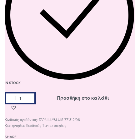
IN STOCK
Προσθήκη στο καλάθι
TAP/LILLY&LUIS-771312/96
Κατηγορία:
Παιδικές Ταπετσαρίες
SHARE