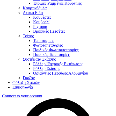
Έτοιμες Ραμμένες Κουρτίνες
Κουρτινόξυλα
Λευκά Είδη
Κουβέρτες
Κουβερλί
Ριχτάρια
Βρεφικές Πετσέτες
Τοίχος
Ταπετσαρίες
Φωτοταπετσαρίες
Παιδικές Φωτοταπετσαρίες
Παιδικές Ταπετσαρίες
Συστήματα Σκίασης
Ρόλλερ Ψηφιακής Εκτύπωσης
Ρόλλερ Σκίασης
Οριζόντιες Περσίδες Αλουμινίου
Γκαζόν
Φύλαξη Χαλιών
Επικοινωνία
Connect to your account