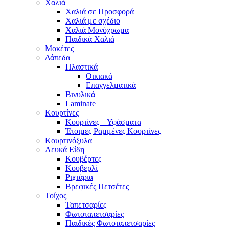
Χαλιά
Χαλιά σε Προσφορά
Χαλιά με σχέδιο
Χαλιά Μονόχρωμα
Παιδικά Χαλιά
Μοκέτες
Δάπεδα
Πλαστικά
Οικιακά
Επαγγελματικά
Βινυλικά
Laminate
Κουρτίνες
Κουρτίνες – Υφάσματα
Έτοιμες Ραμμένες Κουρτίνες
Κουρτινόξυλα
Λευκά Είδη
Κουβέρτες
Κουβερλί
Ριχτάρια
Βρεφικές Πετσέτες
Τοίχος
Ταπετσαρίες
Φωτοταπετσαρίες
Παιδικές Φωτοταπετσαρίες