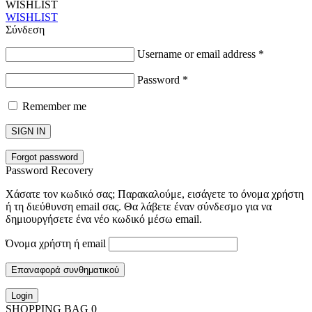
WISHLIST
WISHLIST
Σύνδεση
Username or email address
*
Password
*
Remember me
SIGN IN
Forgot password
Password Recovery
Χάσατε τον κωδικό σας; Παρακαλούμε, εισάγετε το όνομα χρήστη
ή τη διεύθυνση email σας. Θα λάβετε έναν σύνδεσμο για να
δημιουργήσετε ένα νέο κωδικό μέσω email.
Όνομα χρήστη ή email
Επαναφορά συνθηματικού
Login
SHOPPING BAG
0