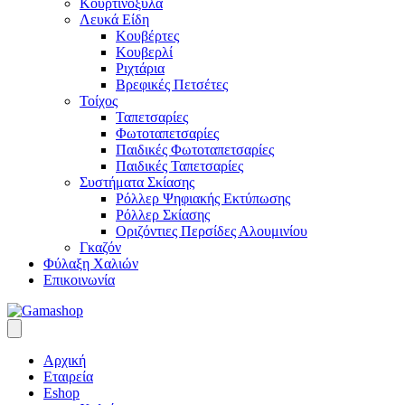
Κουρτινόξυλα
Λευκά Είδη
Κουβέρτες
Κουβερλί
Ριχτάρια
Βρεφικές Πετσέτες
Τοίχος
Ταπετσαρίες
Φωτοταπετσαρίες
Παιδικές Φωτοταπετσαρίες
Παιδικές Ταπετσαρίες
Συστήματα Σκίασης
Ρόλλερ Ψηφιακής Εκτύπωσης
Ρόλλερ Σκίασης
Οριζόντιες Περσίδες Αλουμινίου
Γκαζόν
Φύλαξη Χαλιών
Επικοινωνία
Αρχική
Εταιρεία
Eshop