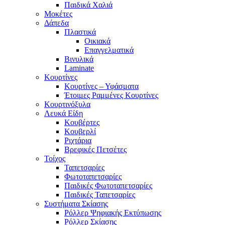
Παιδικά Χαλιά
Μοκέτες
Δάπεδα
Πλαστικά
Οικιακά
Επαγγελματικά
Βινυλικά
Laminate
Κουρτίνες
Κουρτίνες – Υφάσματα
Έτοιμες Ραμμένες Κουρτίνες
Κουρτινόξυλα
Λευκά Είδη
Κουβέρτες
Κουβερλί
Ριχτάρια
Βρεφικές Πετσέτες
Τοίχος
Ταπετσαρίες
Φωτοταπετσαρίες
Παιδικές Φωτοταπετσαρίες
Παιδικές Ταπετσαρίες
Συστήματα Σκίασης
Ρόλλερ Ψηφιακής Εκτύπωσης
Ρόλλερ Σκίασης