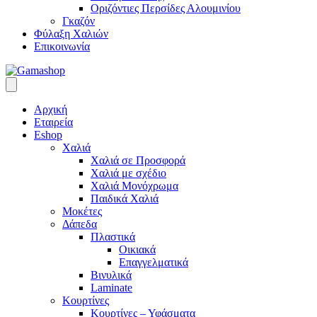
Οριζόντιες Περσίδες Αλουμινίου
Γκαζόν
Φύλαξη Χαλιών
Επικοινωνία
Αρχική
Εταιρεία
Eshop
Χαλιά
Χαλιά σε Προσφορά
Χαλιά με σχέδιο
Χαλιά Μονόχρωμα
Παιδικά Χαλιά
Μοκέτες
Δάπεδα
Πλαστικά
Οικιακά
Επαγγελματικά
Βινυλικά
Laminate
Κουρτίνες
Κουρτίνες – Υφάσματα