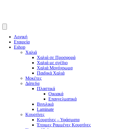
Αρχική
Εταιρεία
Eshop
Χαλιά
Χαλιά σε Προσφορά
Χαλιά με σχέδιο
Χαλιά Μονόχρωμα
Παιδικά Χαλιά
Μοκέτες
Δάπεδα
Πλαστικά
Οικιακά
Επαγγελματικά
Βινυλικά
Laminate
Κουρτίνες
Κουρτίνες – Υφάσματα
Έτοιμες Ραμμένες Κουρτίνες