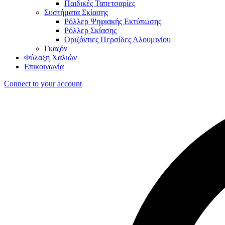
Παιδικές Ταπετσαρίες
Συστήματα Σκίασης
Ρόλλερ Ψηφιακής Εκτύπωσης
Ρόλλερ Σκίασης
Οριζόντιες Περσίδες Αλουμινίου
Γκαζόν
Φύλαξη Χαλιών
Επικοινωνία
Connect to your account