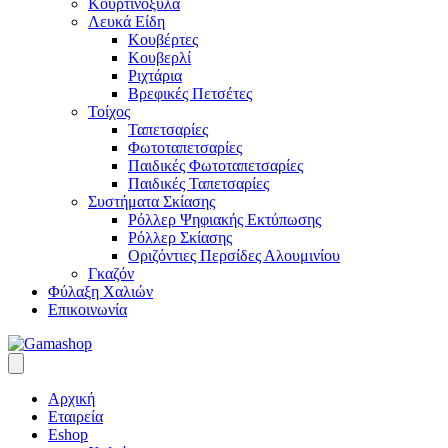
Κουρτινόξυλα
Λευκά Είδη
Κουβέρτες
Κουβερλί
Ριχτάρια
Βρεφικές Πετσέτες
Τοίχος
Ταπετσαρίες
Φωτοταπετσαρίες
Παιδικές Φωτοταπετσαρίες
Παιδικές Ταπετσαρίες
Συστήματα Σκίασης
Ρόλλερ Ψηφιακής Εκτύπωσης
Ρόλλερ Σκίασης
Οριζόντιες Περσίδες Αλουμινίου
Γκαζόν
Φύλαξη Χαλιών
Επικοινωνία
Αρχική
Εταιρεία
Eshop