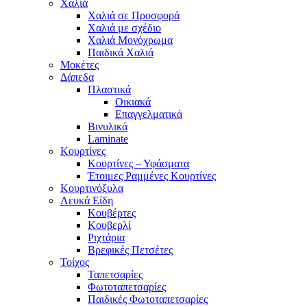
Χαλιά
Χαλιά σε Προσφορά
Χαλιά με σχέδιο
Χαλιά Μονόχρωμα
Παιδικά Χαλιά
Μοκέτες
Δάπεδα
Πλαστικά
Οικιακά
Επαγγελματικά
Βινυλικά
Laminate
Κουρτίνες
Κουρτίνες – Υφάσματα
Έτοιμες Ραμμένες Κουρτίνες
Κουρτινόξυλα
Λευκά Είδη
Κουβέρτες
Κουβερλί
Ριχτάρια
Βρεφικές Πετσέτες
Τοίχος
Ταπετσαρίες
Φωτοταπετσαρίες
Παιδικές Φωτοταπετσαρίες