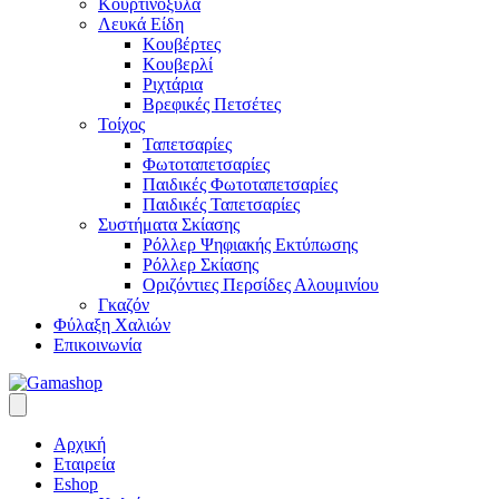
Κουρτινόξυλα
Λευκά Είδη
Κουβέρτες
Κουβερλί
Ριχτάρια
Βρεφικές Πετσέτες
Τοίχος
Ταπετσαρίες
Φωτοταπετσαρίες
Παιδικές Φωτοταπετσαρίες
Παιδικές Ταπετσαρίες
Συστήματα Σκίασης
Ρόλλερ Ψηφιακής Εκτύπωσης
Ρόλλερ Σκίασης
Οριζόντιες Περσίδες Αλουμινίου
Γκαζόν
Φύλαξη Χαλιών
Επικοινωνία
Αρχική
Εταιρεία
Eshop