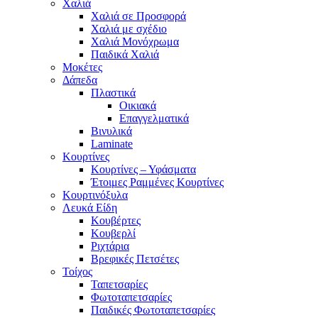
Χαλιά
Χαλιά σε Προσφορά
Χαλιά με σχέδιο
Χαλιά Μονόχρωμα
Παιδικά Χαλιά
Μοκέτες
Δάπεδα
Πλαστικά
Οικιακά
Επαγγελματικά
Βινυλικά
Laminate
Κουρτίνες
Κουρτίνες – Υφάσματα
Έτοιμες Ραμμένες Κουρτίνες
Κουρτινόξυλα
Λευκά Είδη
Κουβέρτες
Κουβερλί
Ριχτάρια
Βρεφικές Πετσέτες
Τοίχος
Ταπετσαρίες
Φωτοταπετσαρίες
Παιδικές Φωτοταπετσαρίες