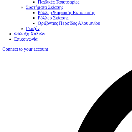
Παιδικές Ταπετσαρίες
Συστήματα Σκίασης
Ρόλλερ Ψηφιακής Εκτύπωσης
Ρόλλερ Σκίασης
Οριζόντιες Περσίδες Αλουμινίου
Γκαζόν
Φύλαξη Χαλιών
Επικοινωνία
Connect to your account