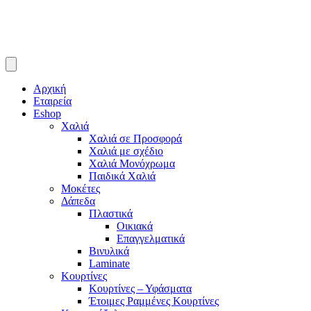
Αρχική
Εταιρεία
Eshop
Χαλιά
Χαλιά σε Προσφορά
Χαλιά με σχέδιο
Χαλιά Μονόχρωμα
Παιδικά Χαλιά
Μοκέτες
Δάπεδα
Πλαστικά
Οικιακά
Επαγγελματικά
Βινυλικά
Laminate
Κουρτίνες
Κουρτίνες – Υφάσματα
Έτοιμες Ραμμένες Κουρτίνες