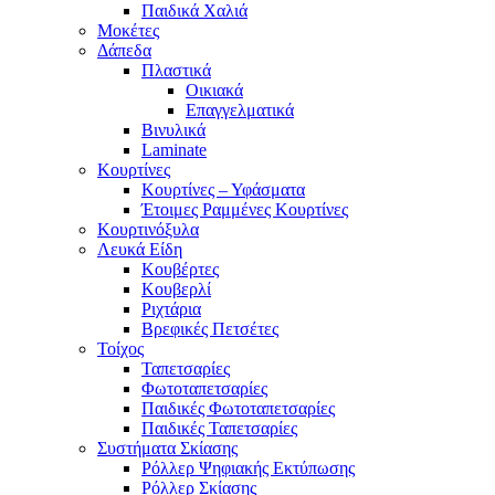
Παιδικά Χαλιά
Μοκέτες
Δάπεδα
Πλαστικά
Οικιακά
Επαγγελματικά
Βινυλικά
Laminate
Κουρτίνες
Κουρτίνες – Υφάσματα
Έτοιμες Ραμμένες Κουρτίνες
Κουρτινόξυλα
Λευκά Είδη
Κουβέρτες
Κουβερλί
Ριχτάρια
Βρεφικές Πετσέτες
Τοίχος
Ταπετσαρίες
Φωτοταπετσαρίες
Παιδικές Φωτοταπετσαρίες
Παιδικές Ταπετσαρίες
Συστήματα Σκίασης
Ρόλλερ Ψηφιακής Εκτύπωσης
Ρόλλερ Σκίασης