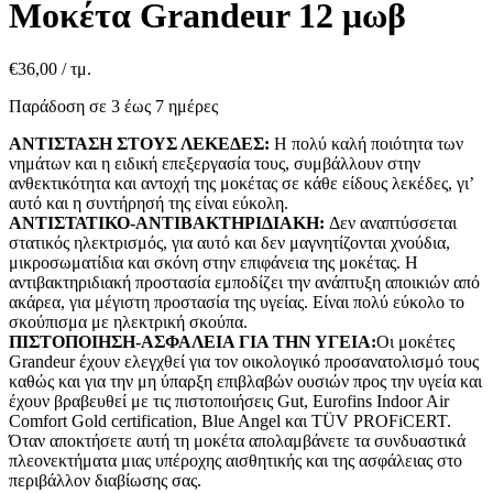
Μοκέτα Grandeur 12 μωβ
€
36,00
/ τμ.
Παράδοση σε 3 έως 7 ημέρες
ΑΝΤΙΣΤΑΣΗ ΣΤΟΥΣ ΛΕΚΕΔΕΣ:
Η πολύ καλή ποιότητα των
νημάτων και η ειδική επεξεργασία τους, συμβάλλουν στην
ανθεκτικότητα και αντοχή της μοκέτας σε κάθε είδους λεκέδες, γι’
αυτό και η συντήρησή της είναι εύκολη.
ΑΝΤΙΣΤΑΤΙΚΟ-ΑΝΤΙΒΑΚΤΗΡΙΔΙΑΚΗ:
Δεν αναπτύσσεται
στατικός ηλεκτρισμός, για αυτό και δεν μαγνητίζονται χνούδια,
μικροσωματίδια και σκόνη στην επιφάνεια της μοκέτας. Η
αντιβακτηριδιακή προστασία εμποδίζει την ανάπτυξη αποικιών από
ακάρεα, για μέγιστη προστασία της υγείας. Είναι πολύ εύκολο το
σκούπισμα με ηλεκτρική σκούπα.
ΠΙΣΤΟΠΟΙΗΣΗ-ΑΣΦΑΛΕΙΑ ΓΙΑ ΤΗΝ ΥΓΕΙΑ:
Οι μοκέτες
Grandeur έχουν ελεγχθεί για τον οικολογικό προσανατολισμό τους
καθώς και για την μη ύπαρξη επιβλαβών ουσιών προς την υγεία και
έχουν βραβευθεί με τις πιστοποιήσεις Gut, Eurofins Indoor Air
Comfort Gold certification, Blue Angel και TÜV PROFiCERT.
Όταν αποκτήσετε αυτή τη μοκέτα απολαμβάνετε τα συνδυαστικά
πλεονεκτήματα μιας υπέροχης αισθητικής και της ασφάλειας στο
περιβάλλον διαβίωσης σας.