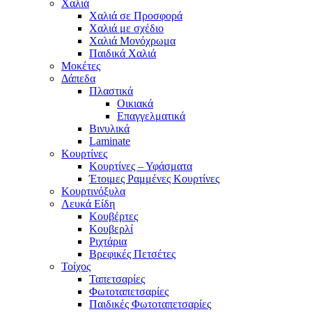
Χαλιά
Χαλιά σε Προσφορά
Χαλιά με σχέδιο
Χαλιά Μονόχρωμα
Παιδικά Χαλιά
Μοκέτες
Δάπεδα
Πλαστικά
Οικιακά
Επαγγελματικά
Βινυλικά
Laminate
Κουρτίνες
Κουρτίνες – Υφάσματα
Έτοιμες Ραμμένες Κουρτίνες
Κουρτινόξυλα
Λευκά Είδη
Κουβέρτες
Κουβερλί
Ριχτάρια
Βρεφικές Πετσέτες
Τοίχος
Ταπετσαρίες
Φωτοταπετσαρίες
Παιδικές Φωτοταπετσαρίες