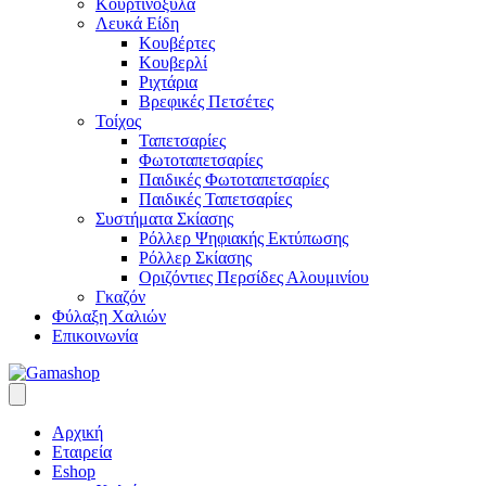
Κουρτινόξυλα
Λευκά Είδη
Κουβέρτες
Κουβερλί
Ριχτάρια
Βρεφικές Πετσέτες
Τοίχος
Ταπετσαρίες
Φωτοταπετσαρίες
Παιδικές Φωτοταπετσαρίες
Παιδικές Ταπετσαρίες
Συστήματα Σκίασης
Ρόλλερ Ψηφιακής Εκτύπωσης
Ρόλλερ Σκίασης
Οριζόντιες Περσίδες Αλουμινίου
Γκαζόν
Φύλαξη Χαλιών
Επικοινωνία
Αρχική
Εταιρεία
Eshop