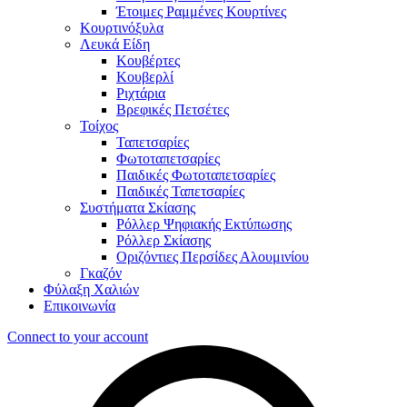
Έτοιμες Ραμμένες Κουρτίνες
Κουρτινόξυλα
Λευκά Είδη
Κουβέρτες
Κουβερλί
Ριχτάρια
Βρεφικές Πετσέτες
Τοίχος
Ταπετσαρίες
Φωτοταπετσαρίες
Παιδικές Φωτοταπετσαρίες
Παιδικές Ταπετσαρίες
Συστήματα Σκίασης
Ρόλλερ Ψηφιακής Εκτύπωσης
Ρόλλερ Σκίασης
Οριζόντιες Περσίδες Αλουμινίου
Γκαζόν
Φύλαξη Χαλιών
Επικοινωνία
Connect to your account