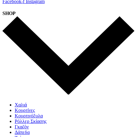
Facebook-f
Instagram
SHOP
Χαλιά
Κουρτίνες
Κουρτινόξυλα
Ρόλλερ Σκίασης
Γκαζόν
Δάπεδα