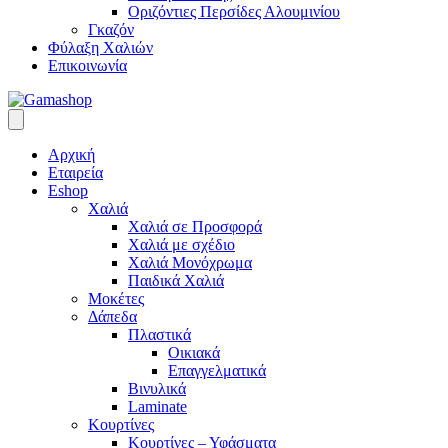
Οριζόντιες Περσίδες Αλουμινίου
Γκαζόν
Φύλαξη Χαλιών
Επικοινωνία
Αρχική
Εταιρεία
Eshop
Χαλιά
Χαλιά σε Προσφορά
Χαλιά με σχέδιο
Χαλιά Μονόχρωμα
Παιδικά Χαλιά
Μοκέτες
Δάπεδα
Πλαστικά
Οικιακά
Επαγγελματικά
Βινυλικά
Laminate
Κουρτίνες
Κουρτίνες – Υφάσματα