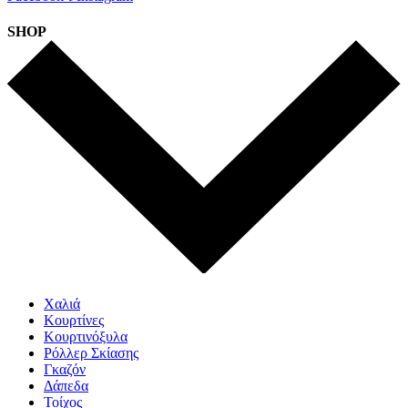
SHOP
Χαλιά
Κουρτίνες
Κουρτινόξυλα
Ρόλλερ Σκίασης
Γκαζόν
Δάπεδα
Τοίχος