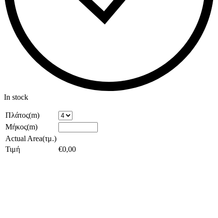
In stock
Πλάτος(m)
Μήκος(m)
Actual Area(τμ.)
Τιμή
€
0,00