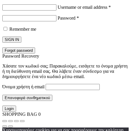
Username or email address
*
Password
*
Remember me
SIGN IN
Forgot password
Password Recovery
Χάσατε τον κωδικό σας; Παρακαλούμε, εισάγετε το όνομα χρήστη
ή τη διεύθυνση email σας. Θα λάβετε έναν σύνδεσμο για να
δημιουργήσετε ένα νέο κωδικό μέσω email.
Όνομα χρήστη ή email
Επαναφορά συνθηματικού
Login
SHOPPING BAG
0
Χρησιμοποιούμε cookies για να σας προσφέρουμε την καλύτερη