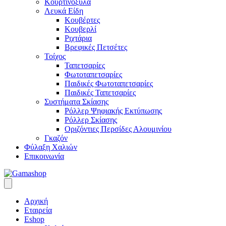
Κουρτινόξυλα
Λευκά Είδη
Κουβέρτες
Κουβερλί
Ριχτάρια
Βρεφικές Πετσέτες
Τοίχος
Ταπετσαρίες
Φωτοταπετσαρίες
Παιδικές Φωτοταπετσαρίες
Παιδικές Ταπετσαρίες
Συστήματα Σκίασης
Ρόλλερ Ψηφιακής Εκτύπωσης
Ρόλλερ Σκίασης
Οριζόντιες Περσίδες Αλουμινίου
Γκαζόν
Φύλαξη Χαλιών
Επικοινωνία
Αρχική
Εταιρεία
Eshop