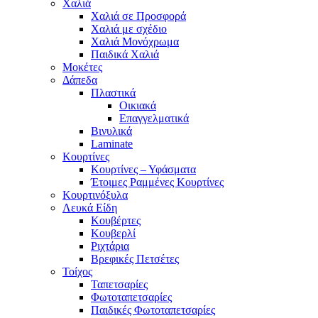
Χαλιά
Χαλιά σε Προσφορά
Χαλιά με σχέδιο
Χαλιά Μονόχρωμα
Παιδικά Χαλιά
Μοκέτες
Δάπεδα
Πλαστικά
Οικιακά
Επαγγελματικά
Βινυλικά
Laminate
Κουρτίνες
Κουρτίνες – Υφάσματα
Έτοιμες Ραμμένες Κουρτίνες
Κουρτινόξυλα
Λευκά Είδη
Κουβέρτες
Κουβερλί
Ριχτάρια
Βρεφικές Πετσέτες
Τοίχος
Ταπετσαρίες
Φωτοταπετσαρίες
Παιδικές Φωτοταπετσαρίες