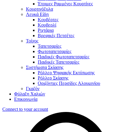
Έτοιμες Ραμμένες Κουρτίνες
Κουρτινόξυλα
Λευκά Είδη
Κουβέρτες
Κουβερλί
Ριχτάρια
Βρεφικές Πετσέτες
Τοίχος
Ταπετσαρίες
Φωτοταπετσαρίες
Παιδικές Φωτοταπετσαρίες
Παιδικές Ταπετσαρίες
Συστήματα Σκίασης
Ρόλλερ Ψηφιακής Εκτύπωσης
Ρόλλερ Σκίασης
Οριζόντιες Περσίδες Αλουμινίου
Γκαζόν
Φύλαξη Χαλιών
Επικοινωνία
Connect to your account