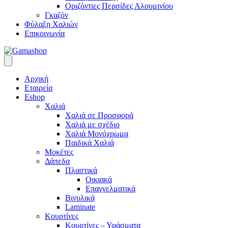
Οριζόντιες Περσίδες Αλουμινίου
Γκαζόν
Φύλαξη Χαλιών
Επικοινωνία
Αρχική
Εταιρεία
Eshop
Χαλιά
Χαλιά σε Προσφορά
Χαλιά με σχέδιο
Χαλιά Μονόχρωμα
Παιδικά Χαλιά
Μοκέτες
Δάπεδα
Πλαστικά
Οικιακά
Επαγγελματικά
Βινυλικά
Laminate
Κουρτίνες
Κουρτίνες – Υφάσματα