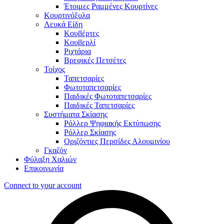
Έτοιμες Ραμμένες Κουρτίνες
Κουρτινόξυλα
Λευκά Είδη
Κουβέρτες
Κουβερλί
Ριχτάρια
Βρεφικές Πετσέτες
Τοίχος
Ταπετσαρίες
Φωτοταπετσαρίες
Παιδικές Φωτοταπετσαρίες
Παιδικές Ταπετσαρίες
Συστήματα Σκίασης
Ρόλλερ Ψηφιακής Εκτύπωσης
Ρόλλερ Σκίασης
Οριζόντιες Περσίδες Αλουμινίου
Γκαζόν
Φύλαξη Χαλιών
Επικοινωνία
Connect to your account