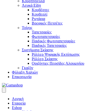
Κουρτινόξυλα
Λευκά Είδη
Κουβέρτες
Κουβερλί
Ριχτάρια
Βρεφικές Πετσέτες
Τοίχος
Ταπετσαρίες
Φωτοταπετσαρίες
Παιδικές Φωτοταπετσαρίες
Παιδικές Ταπετσαρίες
Συστήματα Σκίασης
Ρόλλερ Ψηφιακής Εκτύπωσης
Ρόλλερ Σκίασης
Οριζόντιες Περσίδες Αλουμινίου
Γκαζόν
Φύλαξη Χαλιών
Επικοινωνία
Αρχική
Εταιρεία
Eshop