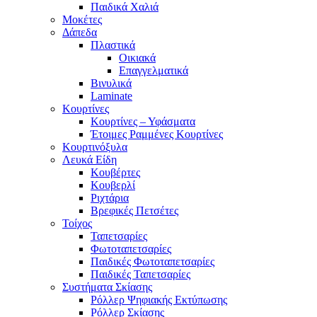
Παιδικά Χαλιά
Μοκέτες
Δάπεδα
Πλαστικά
Οικιακά
Επαγγελματικά
Βινυλικά
Laminate
Κουρτίνες
Κουρτίνες – Υφάσματα
Έτοιμες Ραμμένες Κουρτίνες
Κουρτινόξυλα
Λευκά Είδη
Κουβέρτες
Κουβερλί
Ριχτάρια
Βρεφικές Πετσέτες
Τοίχος
Ταπετσαρίες
Φωτοταπετσαρίες
Παιδικές Φωτοταπετσαρίες
Παιδικές Ταπετσαρίες
Συστήματα Σκίασης
Ρόλλερ Ψηφιακής Εκτύπωσης
Ρόλλερ Σκίασης