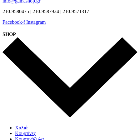
info@gamashop.gr
210-9580475 | 210-9587924 | 210-9571317
Facebook-f
Instagram
SHOP
Χαλιά
Κουρτίνες
Κουρτινόξυλα