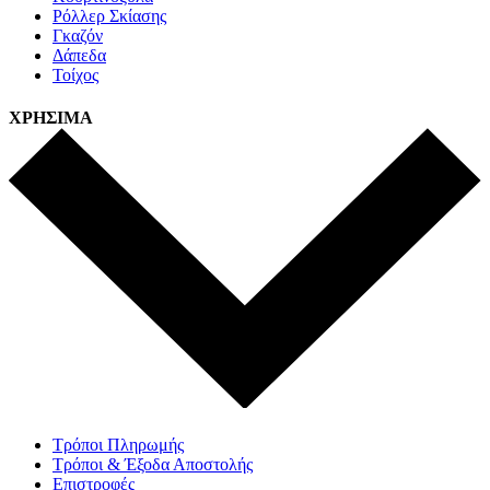
Ρόλλερ Σκίασης
Γκαζόν
Δάπεδα
Τοίχος
ΧΡΗΣΙΜΑ
Τρόποι Πληρωμής
Τρόποι & Έξοδα Αποστολής
Επιστροφές