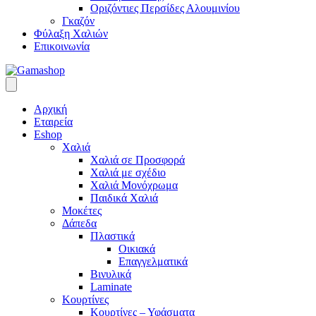
Οριζόντιες Περσίδες Αλουμινίου
Γκαζόν
Φύλαξη Χαλιών
Επικοινωνία
Αρχική
Εταιρεία
Eshop
Χαλιά
Χαλιά σε Προσφορά
Χαλιά με σχέδιο
Χαλιά Μονόχρωμα
Παιδικά Χαλιά
Μοκέτες
Δάπεδα
Πλαστικά
Οικιακά
Επαγγελματικά
Βινυλικά
Laminate
Κουρτίνες
Κουρτίνες – Υφάσματα