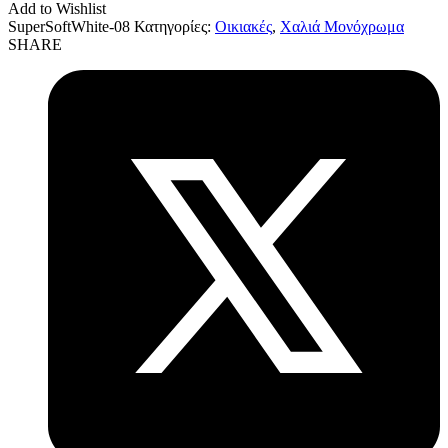
Add to Wishlist
SuperSoftWhite-08
Κατηγορίες:
Οικιακές
,
Χαλιά Μονόχρωμα
SHARE