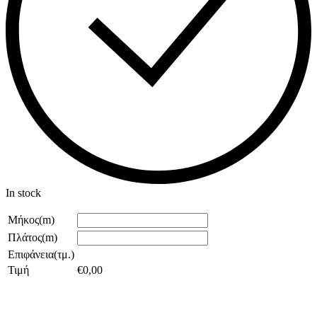
In stock
Μήκος(m)
Πλάτος(m)
Επιφάνεια(τμ.)
Τιμή
€
0,00