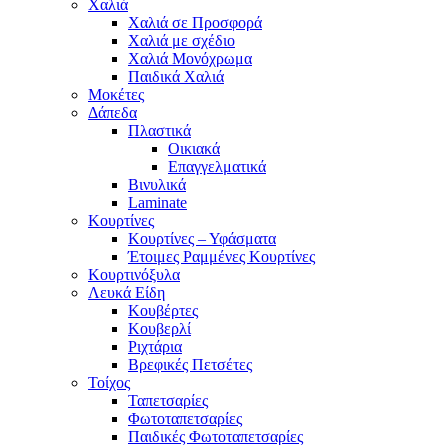
Χαλιά
Χαλιά σε Προσφορά
Χαλιά με σχέδιο
Χαλιά Μονόχρωμα
Παιδικά Χαλιά
Μοκέτες
Δάπεδα
Πλαστικά
Οικιακά
Επαγγελματικά
Βινυλικά
Laminate
Κουρτίνες
Κουρτίνες – Υφάσματα
Έτοιμες Ραμμένες Κουρτίνες
Κουρτινόξυλα
Λευκά Είδη
Κουβέρτες
Κουβερλί
Ριχτάρια
Βρεφικές Πετσέτες
Τοίχος
Ταπετσαρίες
Φωτοταπετσαρίες
Παιδικές Φωτοταπετσαρίες