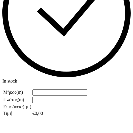
In stock
Μήκος(m)
Πλάτος(m)
Επιφάνεια(τμ.)
Τιμή
€
0,00