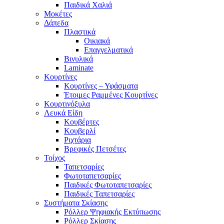
Παιδικά Χαλιά
Μοκέτες
Δάπεδα
Πλαστικά
Οικιακά
Επαγγελματικά
Βινυλικά
Laminate
Κουρτίνες
Κουρτίνες – Υφάσματα
Έτοιμες Ραμμένες Κουρτίνες
Κουρτινόξυλα
Λευκά Είδη
Κουβέρτες
Κουβερλί
Ριχτάρια
Βρεφικές Πετσέτες
Τοίχος
Ταπετσαρίες
Φωτοταπετσαρίες
Παιδικές Φωτοταπετσαρίες
Παιδικές Ταπετσαρίες
Συστήματα Σκίασης
Ρόλλερ Ψηφιακής Εκτύπωσης
Ρόλλερ Σκίασης