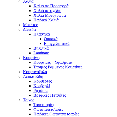
Χαλιά
Χαλιά σε Προσφορά
Χαλιά με σχέδιο
Χαλιά Μονόχρωμα
Παιδικά Χαλιά
Μοκέτες
Δάπεδα
Πλαστικά
Οικιακά
Επαγγελματικά
Βινυλικά
Laminate
Κουρτίνες
Κουρτίνες – Υφάσματα
Έτοιμες Ραμμένες Κουρτίνες
Κουρτινόξυλα
Λευκά Είδη
Κουβέρτες
Κουβερλί
Ριχτάρια
Βρεφικές Πετσέτες
Τοίχος
Ταπετσαρίες
Φωτοταπετσαρίες
Παιδικές Φωτοταπετσαρίες