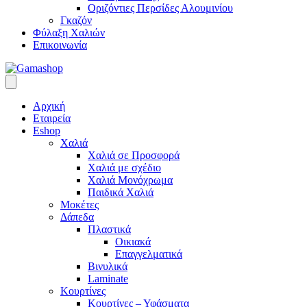
Οριζόντιες Περσίδες Αλουμινίου
Γκαζόν
Φύλαξη Χαλιών
Επικοινωνία
Αρχική
Εταιρεία
Eshop
Χαλιά
Χαλιά σε Προσφορά
Χαλιά με σχέδιο
Χαλιά Μονόχρωμα
Παιδικά Χαλιά
Μοκέτες
Δάπεδα
Πλαστικά
Οικιακά
Επαγγελματικά
Βινυλικά
Laminate
Κουρτίνες
Κουρτίνες – Υφάσματα