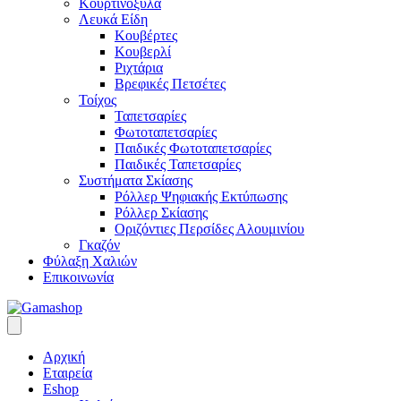
Κουρτινόξυλα
Λευκά Είδη
Κουβέρτες
Κουβερλί
Ριχτάρια
Βρεφικές Πετσέτες
Τοίχος
Ταπετσαρίες
Φωτοταπετσαρίες
Παιδικές Φωτοταπετσαρίες
Παιδικές Ταπετσαρίες
Συστήματα Σκίασης
Ρόλλερ Ψηφιακής Εκτύπωσης
Ρόλλερ Σκίασης
Οριζόντιες Περσίδες Αλουμινίου
Γκαζόν
Φύλαξη Χαλιών
Επικοινωνία
Αρχική
Εταιρεία
Eshop