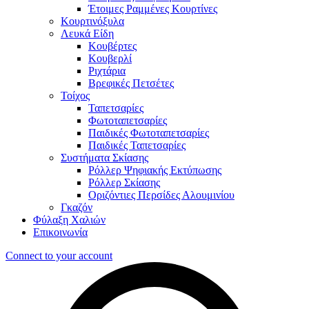
Έτοιμες Ραμμένες Κουρτίνες
Κουρτινόξυλα
Λευκά Είδη
Κουβέρτες
Κουβερλί
Ριχτάρια
Βρεφικές Πετσέτες
Τοίχος
Ταπετσαρίες
Φωτοταπετσαρίες
Παιδικές Φωτοταπετσαρίες
Παιδικές Ταπετσαρίες
Συστήματα Σκίασης
Ρόλλερ Ψηφιακής Εκτύπωσης
Ρόλλερ Σκίασης
Οριζόντιες Περσίδες Αλουμινίου
Γκαζόν
Φύλαξη Χαλιών
Επικοινωνία
Connect to your account