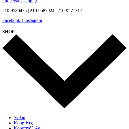
info@gamashop.gr
210-9580475 | 210-9587924 | 210-9571317
Facebook-f
Instagram
SHOP
Χαλιά
Κουρτίνες
Κουρτινόξυλα