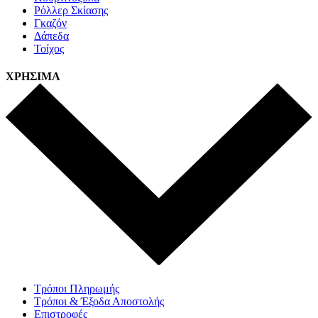
Ρόλλερ Σκίασης
Γκαζόν
Δάπεδα
Τοίχος
ΧΡΗΣΙΜΑ
Τρόποι Πληρωμής
Τρόποι & Έξοδα Αποστολής
Επιστροφές